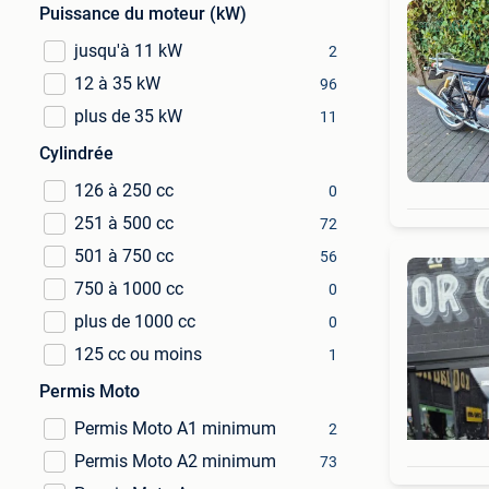
Puissance du moteur (kW)
jusqu'à 11 kW
2
12 à 35 kW
96
plus de 35 kW
11
Cylindrée
126 à 250 cc
0
251 à 500 cc
72
501 à 750 cc
56
750 à 1000 cc
0
plus de 1000 cc
0
125 cc ou moins
1
Permis Moto
Permis Moto A1 minimum
2
Permis Moto A2 minimum
73