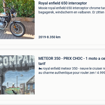
Royal enfield 650 interceptor
Mooie royal enfield 650 interceptor chrome ta
bagagerek, windscherm en valbaren. Er zitten
nieuwe banden op 8350 km in goede staat
2019
8.350
km
METEOR 350 - PRIX CHOC - 1 moto a c
tarif
🏍️ royal enfield meteor 350 - neuve le cruiser r
au charme authentique pour rouler zen ! 4.99
lieu de 5.549€ !! ✨ Caractéristiques principales
moteur monocylindre 349cc - 20,2 ch