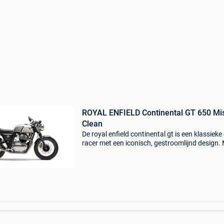
ROYAL ENFIELD Continental GT 650 Mi
Clean
De royal enfield continental gt is een klassieke
racer met een iconisch, gestroomlijnd design.
zijn krachtige 648cc parallel-twin motor biedt
motorfiets een soepele, responsieve rijervar