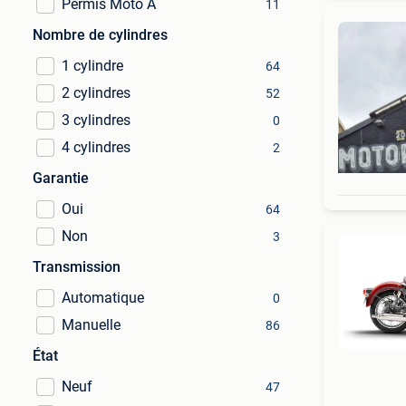
Permis Moto A
11
Nombre de cylindres
1 cylindre
64
2 cylindres
52
3 cylindres
0
4 cylindres
2
Garantie
Oui
64
Non
3
Transmission
Automatique
0
Manuelle
86
État
Neuf
47