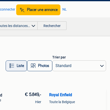
 connecter
NL
Placer une annonce
outes les distances…
Rechercher
Trier par
Liste
Photos
€ 5.849,-
Royal Enfield
ed
e
Hier
Toute la Belgique