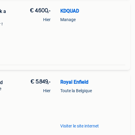
€ 4.600,-
KDQUAD
k a
Hier
Manage
 !
 ch /
 2
€ 5.849,-
Royal Enfield
ed
e
Hier
Toute la Belgique
sic
Visiter le site internet