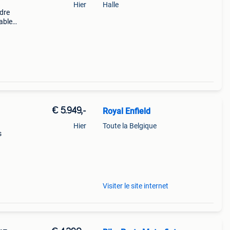
Hier
Halle
rdre
lables
e
€ 5.949,-
Royal Enfield
Hier
Toute la Belgique
s
49cc-
Visiter le site internet