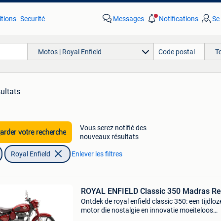
tions
Securité
Messages
Notifications
Se
Motos | Royal Enfield
T
ultats
Vous serez notifié des
rder votre recherche
nouveaux résultats
Royal Enfield
Enlever les filtres
ROYAL ENFIELD Classic 350 Madras R
Ontdek de royal enfield classic 350: een tijdloz
motor die nostalgie en innovatie moeiteloos
combineert. Met zijn retro design, moderne