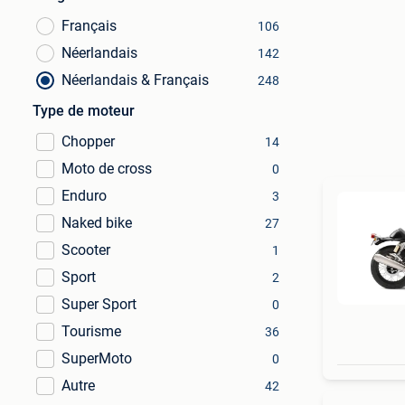
Français
106
Néerlandais
142
Néerlandais & Français
248
Type de moteur
Chopper
14
Moto de cross
0
Enduro
3
Naked bike
27
Scooter
1
Sport
2
Super Sport
0
Tourisme
36
SuperMoto
0
Autre
42