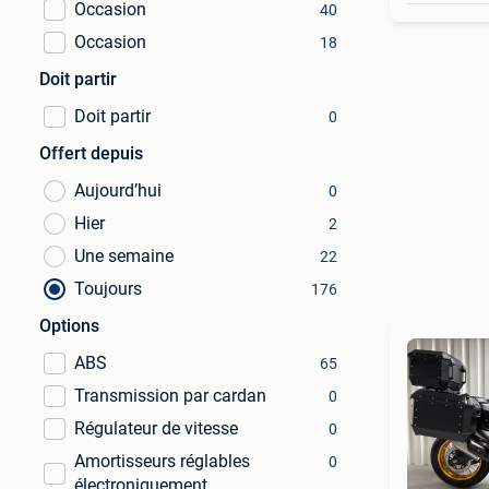
Occasion
40
Occasion
18
Doit partir
Doit partir
0
Offert depuis
Aujourd’hui
0
Hier
2
Une semaine
22
Toujours
176
Options
ABS
65
Transmission par cardan
0
Régulateur de vitesse
0
Amortisseurs réglables
0
électroniquement