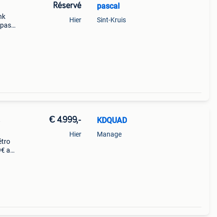
Réservé
pascal
nk
Hier
Sint-Kruis
 pas
€ 4.999,-
KDQUAD
e
Hier
Manage
étro
9€ au
 :