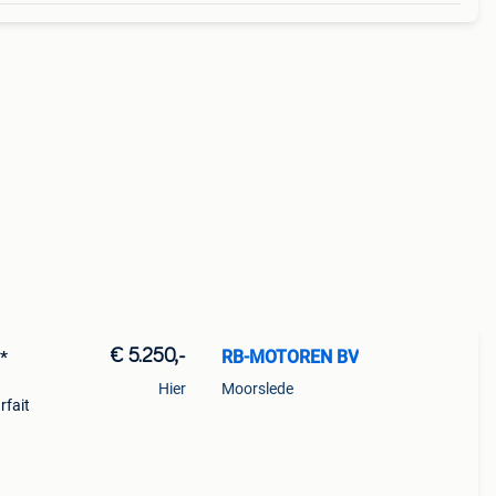
€ 5.250,-
RB-MOTOREN BV
*
Hier
Moorslede
rfait