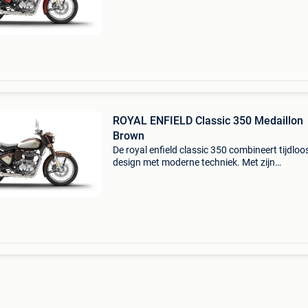
techniek en soepele 349cc-motor biedt de clas
350 zowel comf
ROYAL ENFIELD Classic 350 Medaillon
Brown
De royal enfield classic 350 combineert tijdloo
design met moderne techniek. Met zijn
kenmerkende retro-uitstraling, betrouwbare 3
motor en comfortabele zithouding biedt deze
motor een authentiek