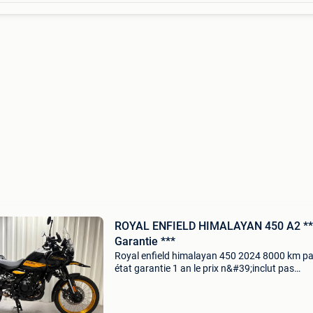
ROYAL ENFIELD HIMALAYAN 450 A2 **
Garantie ***
Royal enfield himalayan 450 2024 8000 km pa
état garantie 1 an le prix n&#39;inclut pas
l&#39;inspection (250€) tél : 0496565272
rbmotoren@hotmail.com royal enfield
passendaalsestraa