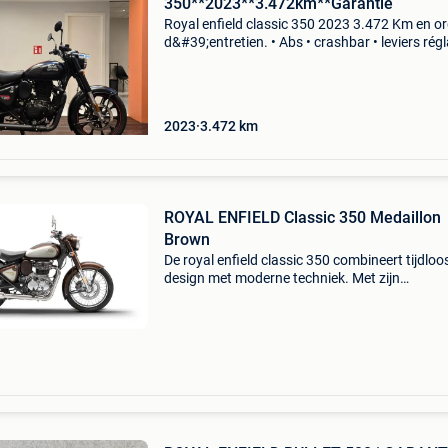
350**2023**3.472km**Garantie
Royal enfield classic 350 2023 3.472 Km en o
d&#39;entretien. • Abs • crashbar • leviers rég
prix: 3.990€ avec contrôle technique et 1 an d
garantie. Bike one lundi-vendredi: sur r
2023
3.472
km
ROYAL ENFIELD Classic 350 Medaillon
Brown
De royal enfield classic 350 combineert tijdloo
design met moderne techniek. Met zijn
kenmerkende retro-uitstraling, betrouwbare 3
motor en comfortabele zithouding biedt deze
motor een authentiek