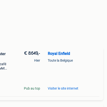
€ 8.649,-
Royal Enfield
ster
Hier
Toute la Belgique
 café
 Met
 deze
Pub au top
Visiter le site internet