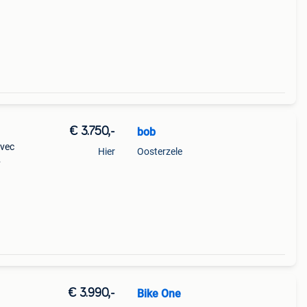
€ 3.750,-
bob
avec
Hier
Oosterzele
€ 3.990,-
Bike One