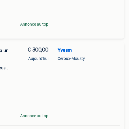
e à
 des
Annonce au top
€ 300,00
Yvesm
 à un
Aujourd'hui
Ceroux-Mousty
Nous
té :
ent
Annonce au top