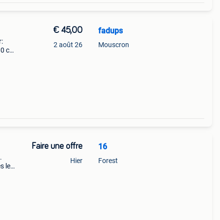
€ 45,00
fadups
:
2 août 26
Mouscron
90 cm
Faire une offre
16
.
Hier
Forest
s les