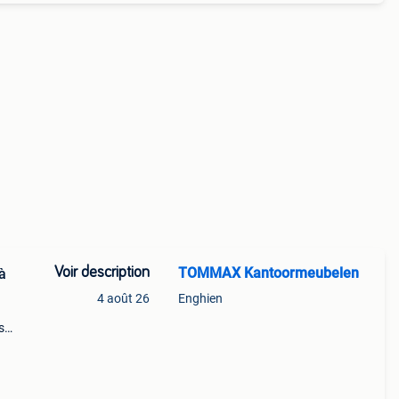
Voir description
TOMMAX Kantoormeubelen
à
4 août 26
Enghien
s
iques