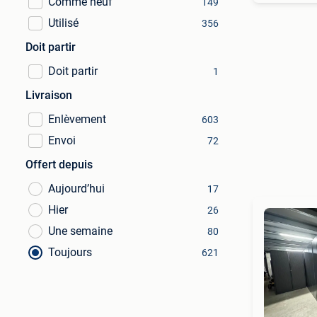
Comme neuf
149
Utilisé
356
Doit partir
Doit partir
1
Livraison
Enlèvement
603
Envoi
72
Offert depuis
Aujourd’hui
17
Hier
26
Une semaine
80
Toujours
621