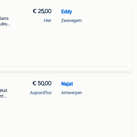
€ 25,00
Eddy
(Sans
Hier
Zwevegem
uleur
euf
€ 50,00
Najat
état.
Aujourd'hui
Antwerpen
nt
r les