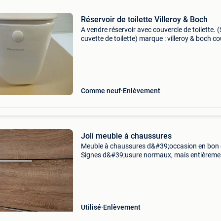
Réservoir de toilette Villeroy & Boch
A vendre réservoir avec couvercle de toilette. 
cuvette de toilette) marque : villeroy & boch co
: blanc alpine état : d&#39;occasion comme n
Comme neuf
Enlèvement
Joli meuble à chaussures
Meuble à chaussures d&#39;occasion en bon 
Signes d&#39;usure normaux, mais entièreme
fonctionnel et bien entretenu. Idéal pour range
chaussures.
Utilisé
Enlèvement