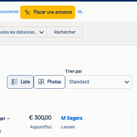
 connecter
NL
Placer une annonce
outes les distances…
Rechercher
Trier par
Liste
Photos
€ 300,00
M Segers
ger –
Aujourd'hui
Leuven
2