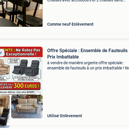
Chaises avec accoudoirs et 2 chaises sans
accoudoirs. En très bon état. La chaise de sall
manger teo, avec son assise rembourrée, allie
lignes ép
Comme neuf
Enlèvement
Offre Spéciale : Ensemble de Fauteuils
ir
Prix Imbattable
à vendre de manière urgente offre spéciale :
ensemble de fauteuils à un prix imbattable ! 
vous prions de ne pas manquer cette opportuni
un magnifique ensemble de fauteuils en excell
état e
Utilisé
Enlèvement