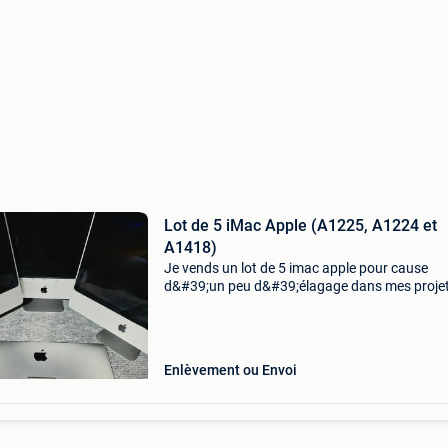
Lot de 5 iMac Apple (A1225, A1224 et
A1418)
Je vends un lot de 5 imac apple pour cause
d&#39;un peu d&#39;élagage dans mes projet
Composition du lot : 1 × imac a1225 démarre
jusqu&#39;à l&#39;écran de connexion. ÉCra
fonction
Enlèvement ou Envoi