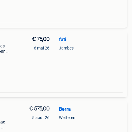
€ 75,00
fati
nds
6 mai 26
Jambes
onnel.
eek –
.
€ 575,00
Berra
5 août 26
Wetteren
mac
t