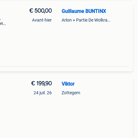
€ 500,00
Guillaume BUNTINX
,
Avant-hier
Arlon + Partie De Wolkrange
on
uf,
€ 199,90
Viktor
24 juil. 26
Zottegem