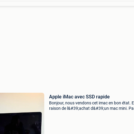
Apple iMac avec SSD rapide
Bonjour, nous vendons cet imac en bon état. 
raison de l&#39;achat d&#39;un mac mini. Pa
conséquent, aucun périphérique n&#39;est inc
L&#39;imac est équipé d&#39;un ssd sams