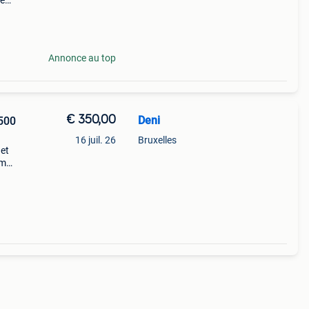
le
 état
figur
Annonce au top
€ 350,00
Deni
 500
16 juil. 26
Bruxelles
 et
am