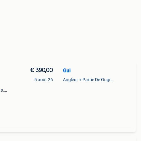
€ 390,00
Gui
5 août 26
Angleur + Partie De Ougree + Partie De Tilff Et De Embourg
s.
n