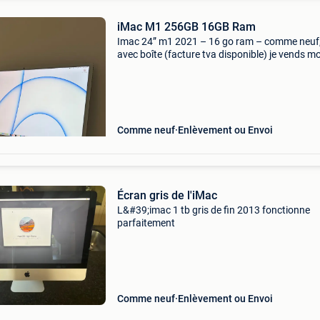
iMac M1 256GB 16GB Ram
Imac 24” m1 2021 – 16 go ram – comme neuf
avec boîte (facture tva disponible) je vends m
imac 24 pouces m1 (modèle 2021), acheté en
refurb sur le site apple. Il est en état comme ne
parfaitement
Comme neuf
Enlèvement ou Envoi
Écran gris de l'iMac
L&#39;imac 1 tb gris de fin 2013 fonctionne
parfaitement
Comme neuf
Enlèvement ou Envoi