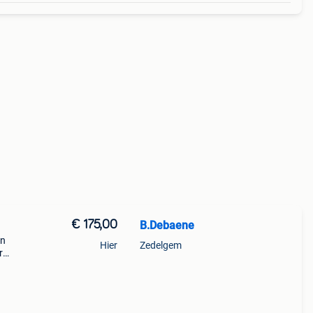
€ 175,00
B.Debaene
En
Hier
Zedelgem
r
lus.