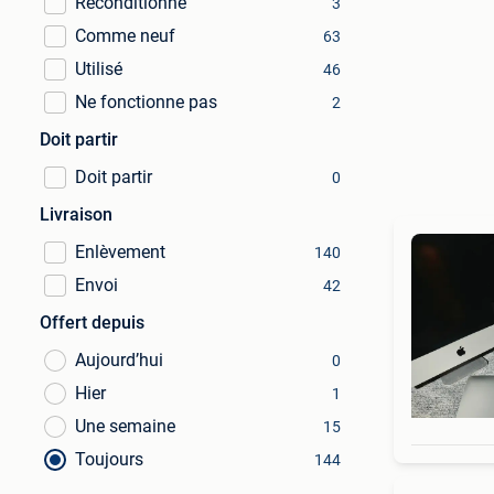
Reconditionné
3
Comme neuf
63
Utilisé
46
Ne fonctionne pas
2
Doit partir
Doit partir
0
Livraison
Enlèvement
140
Envoi
42
Offert depuis
Aujourd’hui
0
Hier
1
Une semaine
15
Toujours
144