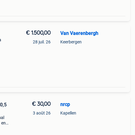
€ 1.500,00
Van Vaerenbergh
a
28 juil. 26
Keerbergen
€ 30,00
nrcp
 0,5
3 août 26
Kapellen
nal
t en
érer
e dis