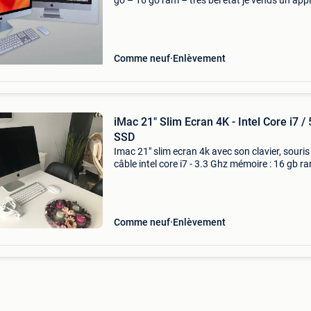
go – 16 go ram – très bel état je vends un app
imac 27 pouces retina 5k de 2017, en excellent
de fonctionnement et très bien entretenu. Con
Comme neuf
Enlèvement
iMac 21" Slim Ecran 4K - Intel Core i7 /
SSD
Imac 21" slim ecran 4k avec son clavier, souris
câble intel core i7 - 3.3 Ghz mémoire : 16 gb r
stockage : 500 go ssd graphisme : intel iris pro
6200 prix : 350 euros gsm : 0484 020 904
Comme neuf
Enlèvement