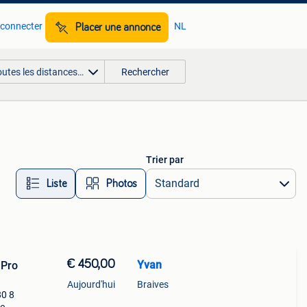
 connecter
NL
Placer une annonce
outes les distances…
Rechercher
Trier par
Liste
Photos
€ 450,00
Yvan
 Pro
Aujourd'hui
Braives
80 8