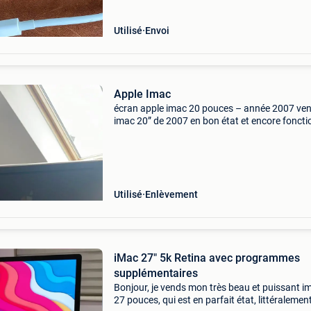
Utilisé
Envoi
Apple Imac
écran apple imac 20 pouces – année 2007 ve
imac 20” de 2007 en bon état et encore foncti
Idéal pour : – pièces détachées – bricoleur / g
collectionneur de matériel apple vendu tel quel
Utilisé
Enlèvement
iMac 27" 5k Retina avec programmes
supplémentaires
Bonjour, je vends mon très beau et puissant i
27 pouces, qui est en parfait état, littéralemen