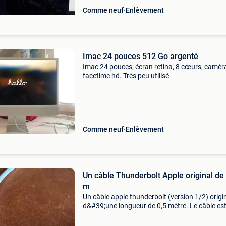
Comme neuf
Enlèvement
Imac 24 pouces 512 Go argenté
Imac 24 pouces, écran retina, 8 cœurs, camér
facetime hd. Très peu utilisé
Comme neuf
Enlèvement
Un câble Thunderbolt Apple original de
m
Un câble apple thunderbolt (version 1/2) origi
d&#39;une longueur de 0,5 mètre. Le câble es
bon état de fonctionnement. Idéal pour transf
rapidement des données entre deux mac (mod