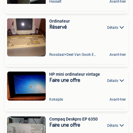
Hasselt
Avant-hier
Ordinateur
Réservé
Détails
Roosdaal+Deel Van Gooik En Sint-Kwintens-Lennik
Avant-hier
HP mini ordinateur vintage
Faire une offre
Détails
Koksijde
Avant-hier
Compaq Deskpro EP 6350
Faire une offre
Détails