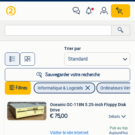
Ordinateurs Vintage
Trier par
Toutes les distances…
Sauvegarder votre recherche
Filtres
Informatique & Logiciels
Ordinateurs Vinta
Oceanic OC-118N 5.25-inch Floppy Disk
Drive
€ 75,00
Détails
Pub au top
Visiter le site internet
Aujourd'hui