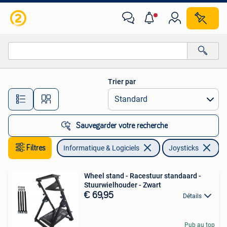
Joysticks
Trier par
Toutes les distances…
Sauvegarder votre recherche
Filtres
Informatique & Logiciels
Joysticks
En
Wheel stand - Racestuur standaard -
Stuurwielhouder - Zwart
€ 69,95
Détails
Pub au top