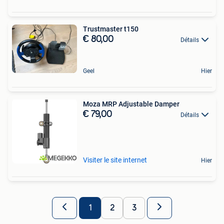
Trustmaster t150
€ 80,00
Détails
Geel
Hier
Moza MRP Adjustable Damper
€ 79,00
Détails
Visiter le site internet
Hier
1
2
3