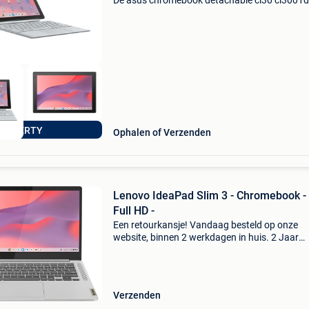
De asus chromebook detachable cl30 cl300
biedt een veelzijdige computerervaring met zij
10,5-inch wuxga-touchscreen. Met een native
resolutie v
AZERTY
Ophalen of Verzenden
Lenovo IdeaPad Slim 3 - Chromebook -
Full HD -
Een retourkansje! Vandaag besteld op onze
website, binnen 2 werkdagen in huis. 2 Jaar
garantie. Gratis verzending boven de €20. Be
voorraad. Niet tevreden? Retourneren kan gra
binnen 30
Verzenden