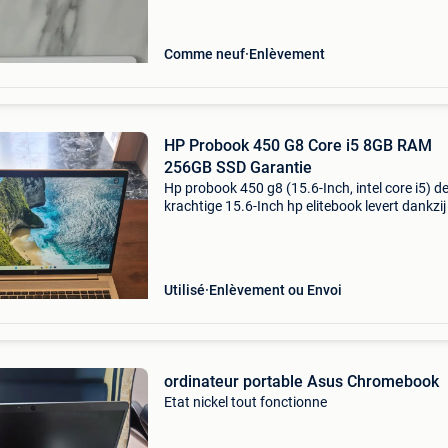
Comme neuf
Enlèvement
HP Probook 450 G8 Core i5 8GB RAM
256GB SSD Garantie
Hp probook 450 g8 (15.6-Inch, intel core i5) d
krachtige 15.6-Inch hp elitebook levert dankzij
intel core i5 en snelle werkgeheugen absolute
topprestaties voor professionals en veeleisen
stude
Utilisé
Enlèvement ou Envoi
ordinateur portable Asus Chromebook
Etat nickel tout fonctionne