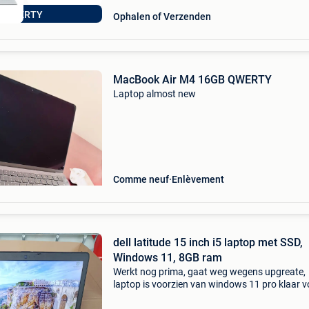
AZERTY
Ophalen of Verzenden
MacBook Air M4 16GB QWERTY
Laptop almost new
Comme neuf
Enlèvement
dell latitude 15 inch i5 laptop met SSD,
Windows 11, 8GB ram
Werkt nog prima, gaat weg wegens upgreate,
laptop is voorzien van windows 11 pro klaar v
gebruik lader is er uiteraard bij, accu laad en bli