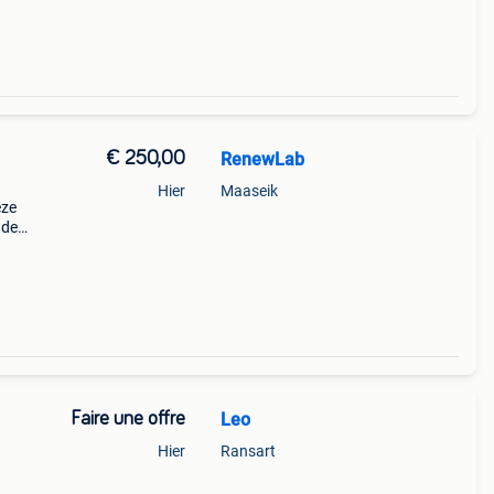
€ 250,00
RenewLab
Hier
Maaseik
eze
 de
de
Faire une offre
Leo
Hier
Ransart