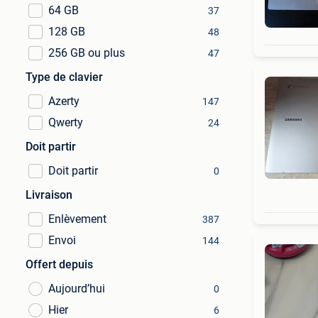
64 GB
37
128 GB
48
256 GB ou plus
47
Type de clavier
Azerty
147
Qwerty
24
Doit partir
Doit partir
0
Livraison
Enlèvement
387
Envoi
144
Offert depuis
Aujourd’hui
0
Hier
6