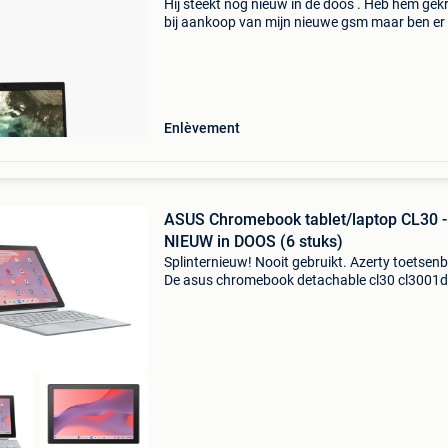
Hij steekt nog nieuw in de doos . Heb hem gek
bij aankoop van mijn nieuwe gsm maar ben er 
bij. Hij mag weg voor 250 nieuw in de doos
Enlèvement
ASUS Chromebook tablet/laptop CL30 -
NIEUW in DOOS (6 stuks)
Splinternieuw! Nooit gebruikt. Azerty toetsen
De asus chromebook detachable cl30 cl300
biedt een veelzijdige computerervaring met zij
10,5-inch wuxga-touchscreen. Met een native
resolutie v