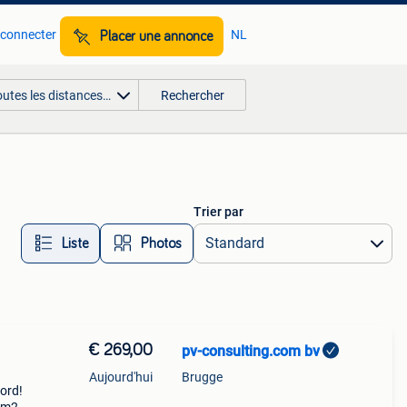
 connecter
NL
Placer une annonce
outes les distances…
Rechercher
Trier par
Liste
Photos
€ 269,00
pv-consulting.com bv
Aujourd'hui
Brugge
bord!