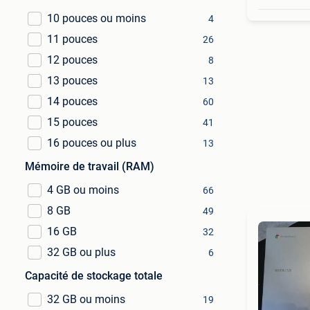
10 pouces ou moins
4
11 pouces
26
12 pouces
8
13 pouces
13
14 pouces
60
15 pouces
41
16 pouces ou plus
13
Mémoire de travail (RAM)
4 GB ou moins
66
8 GB
49
16 GB
32
32 GB ou plus
6
Capacité de stockage totale
32 GB ou moins
19