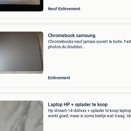
Neuf
Enlèvement
Chromebook samsung
Chromebooks neuf jamais ouvert la boite. Fait
photos du doublon...
Enlèvement
Laptop HP + oplader te koop
Hp stream 14-ds0xxx + oplader te koop lapto
werkt goed, maar is soms beetje wat traag. Id
voor school, internetten, youtube en eenvoudi
taken. Prijs: €80, bespreekbaar.