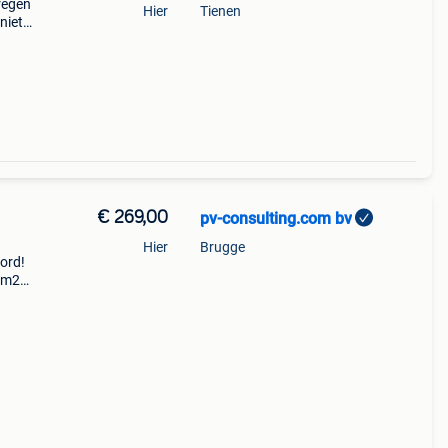
regen
Hier
Tienen
niets
€ 269,00
pv-consulting.com bv
Hier
Brugge
bord!
1dm2a
n