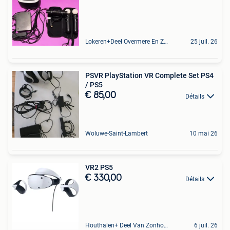
Lokeren+Deel Overmere En Zele
25 juil. 26
PSVR PlayStation VR Complete Set PS4
/ PS5
€ 85,00
Détails
Woluwe-Saint-Lambert
10 mai 26
VR2 PS5
€ 330,00
Détails
Houthalen+ Deel Van Zonhoven En Zolder
6 juil. 26