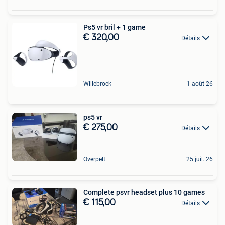
Ps5 vr bril + 1 game
€ 320,00
Détails
Willebroek
1 août 26
ps5 vr
€ 275,00
Détails
Overpelt
25 juil. 26
Complete psvr headset plus 10 games
€ 115,00
Détails