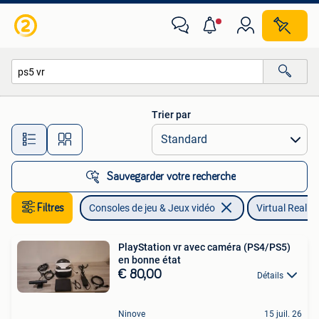
Virtual Reality
Trier par
Toutes les distances…
Sauvegarder votre recherche
Filtres
Consoles de jeu & Jeux vidéo
Virtual Reality
PlayStation vr avec caméra (PS4/PS5)
en bonne état
€ 80,00
Détails
Ninove
15 juil. 26