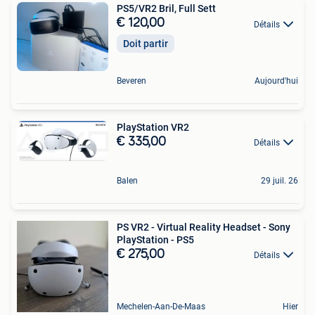
PS5/VR2 Bril, Full Sett
€ 120,00
Détails
Doit partir
Beveren
Aujourd'hui
PlayStation VR2
€ 335,00
Détails
Balen
29 juil. 26
PS VR2 - Virtual Reality Headset - Sony
PlayStation - PS5
€ 275,00
Détails
Mechelen-Aan-De-Maas
Hier