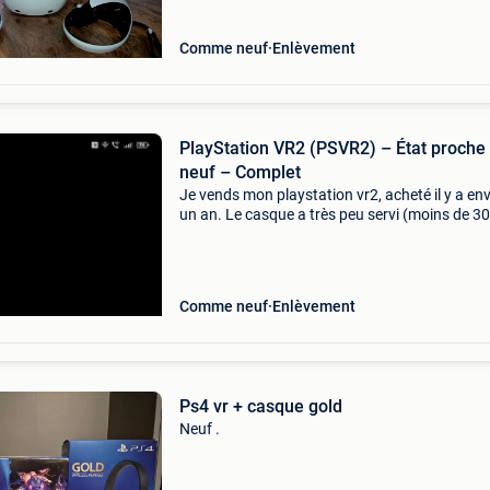
configuratio
Comme neuf
Enlèvement
PlayStation VR2 (PSVR2) – État proche
neuf – Complet
Je vends mon playstation vr2, acheté il y a en
un an. Le casque a très peu servi (moins de 30
heures d&#39;utilisation) et est dans un état
proche du neuf. Il fonctionne parfaitement et 
Comme neuf
Enlèvement
Ps4 vr + casque gold
Neuf .