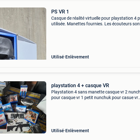
PS VR 1
Casque de réalité virtuelle pour playstation 4 
utilisée. Manettes fournies. Les écouteurs son
endommagés
Utilisé
Enlèvement
playstation 4 + casque VR
Playstation 4 sans manette casque vr 2 nunc
pour casque vr 1 petit nunchuk pour casue vr
joystick avec accemerateur thrustmaster jeux
combat 7 compatible avec le vr jeux vr bravo 
jeux star
Utilisé
Enlèvement