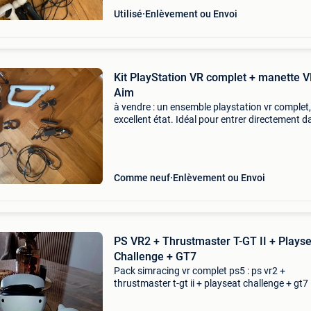
Utilisé
Enlèvement ou Envoi
Kit PlayStation VR complet + manette 
Aim
à vendre : un ensemble playstation vr complet,
excellent état. Idéal pour entrer directement d
monde de la réalité virtuelle sur votre playstat
(ou ps5 avec adaptateur) ! Il s&#39;ag
Comme neuf
Enlèvement ou Envoi
PS VR2 + Thrustmaster T-GT II + Plays
Challenge + GT7
Pack simracing vr complet ps5 : ps vr2 +
thrustmaster t-gt ii + playseat challenge + gt7 ​
description : ​bonjour, ​je vends mon kit de simu
de course complet pour playstation 5, une