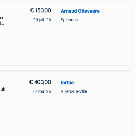
€ 150,00
Arnaud Ottevaere
peu
20 juil. 26
Spiennes
t
€ 400,00
tortue
huk
17 mai 26
Villers-La-Ville
 ace
team