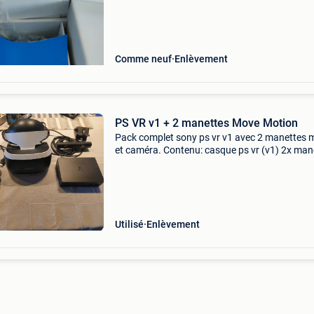
Comme neuf
Enlèvement
PS VR v1 + 2 manettes Move Motion
Pack complet sony ps vr v1 avec 2 manettes 
et caméra. Contenu: casque ps vr (v1) 2x man
ps move (utilisées ; batterie à remplacer à ter
caméra playstation + tous les câbles et boîtier
Utilisé
Enlèvement