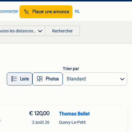
 connecter
NL
Placer une annonce
outes les distances…
Rechercher
Trier par
Liste
Photos
€ 120,00
Thomas Bellet
e
2 août 26
Quevy-Le-Petit