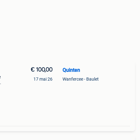
€ 100,00
Quinten
e
17 mai 26
Wanfercee - Baulet
us les
ir un