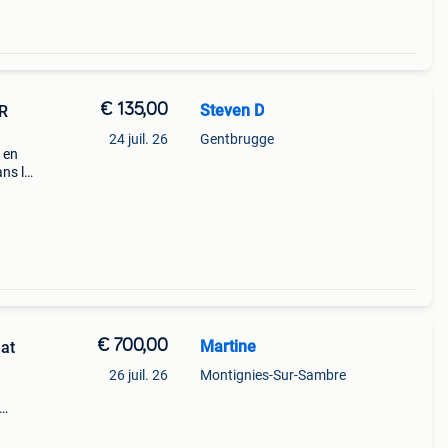
€ 135,00
Steven D
VR
24 juil. 26
Gentbrugge
 en
ans le
ion 4
€ 700,00
Martine
eat
26 juil. 26
Montignies-Sur-Sambre
lation