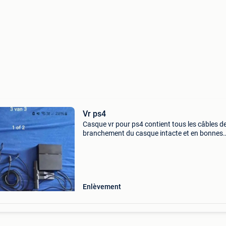
Vr ps4
Casque vr pour ps4 contient tous les câbles d
branchement du casque intacte et en bonnes
conditions. Le casque en lui même n&#39;a pl
mousse sur les côtés des yeux afin d&#39;avo
e
Enlèvement