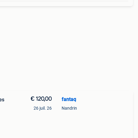
€ 120,00
fantaq
es
26 juil. 26
Nandrin
2