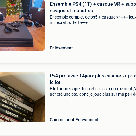
Ensemble PS4 (1T) + casque VR + supp
casque et manettes
Ensemble complet de ps5 + casque vr +++ jeu
minecraft offert +++
Enlèvement
Ps4 pro avec 14jeux plus casque vr pri
le lot
Elle tourne super bien et elle est comme neuf j’
acheté une ps5 donc je joue plus sur ma ps4 
j’ai décider de la vendre
Comme neuf
Enlèvement