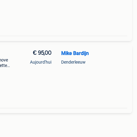
€ 95,00
Mike Bardijn
move
Aujourd'hui
Denderleeuw
ettes
me)
 pro