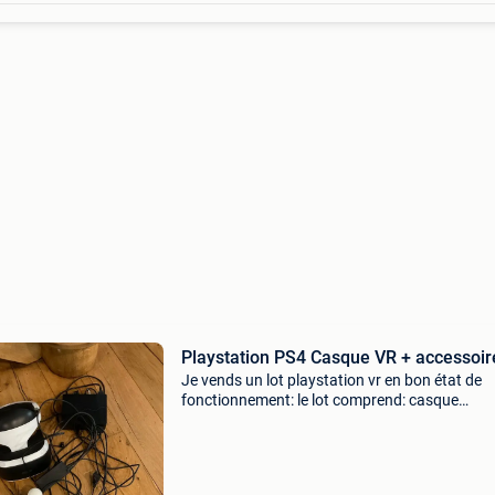
Playstation PS4 Casque VR + accessoir
Je vends un lot playstation vr en bon état de
fonctionnement: le lot comprend: casque
playstation vr cuh-zvr2 camera v2 cuh-zey22 
manettes playstation move noires 2 manettes
playstation move blanche