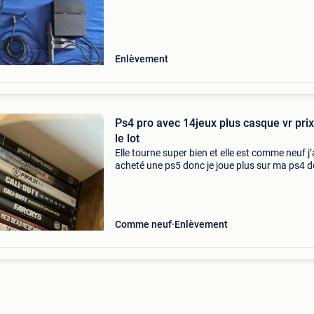
mousse sur les côtés des yeux afin d&#39;avo
e
Enlèvement
Ps4 pro avec 14jeux plus casque vr pri
le lot
Elle tourne super bien et elle est comme neuf j’
acheté une ps5 donc je joue plus sur ma ps4 
j’ai décider de la vendre
Comme neuf
Enlèvement