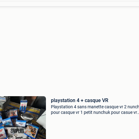
playstation 4 + casque VR
Playstation 4 sans manette casque vr 2 nunc
pour casque vr 1 petit nunchuk pour casue vr
joystick avec accemerateur thrustmaster jeux
combat 7 compatible avec le vr jeux vr bravo 
jeux star