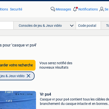
tions
Securité
Messages
Notifications
Se
Consoles de jeu & Jeux vidéo
T
ts
pour 'casque vr ps4'
Vous serez notifié des
rder votre recherche
nouveaux résultats
jeu & Jeux vidéo
Vr ps4
Casque vr pour ps4 contient tous les câbles d
branchement du casque intacte et en bonnes
conditions. Le casque en lui même n&#39;a pl