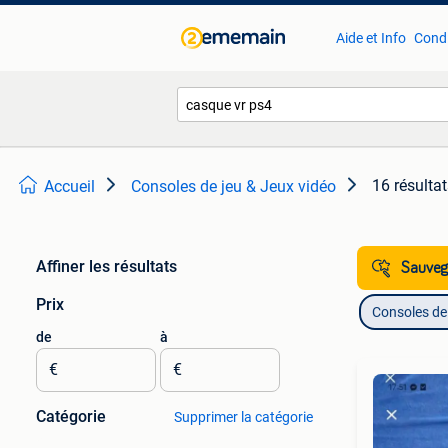
Aide et Info
Condi
16 résulta
Accueil
Consoles de jeu & Jeux vidéo
Affiner les résultats
Sauvega
Prix
Consoles de 
de
à
€
€
Catégorie
Supprimer la catégorie