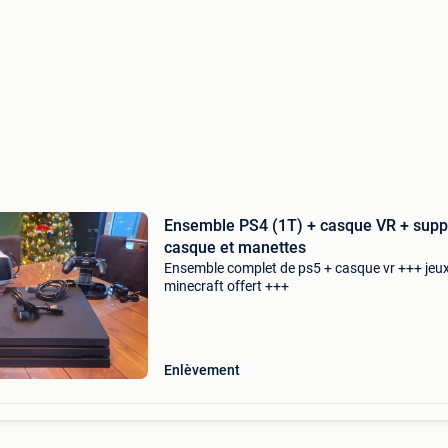
Ensemble PS4 (1T) + casque VR + supp
casque et manettes
Ensemble complet de ps5 + casque vr +++ jeu
minecraft offert +++
Enlèvement