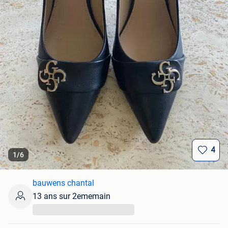
4
1
/
6
bauwens chantal
13 ans sur 2ememain
...