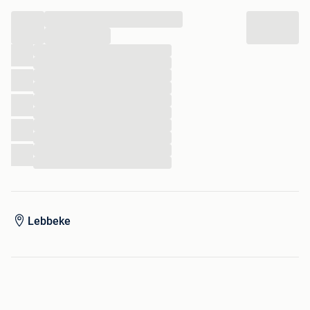
...
...
...
...
...
...
...
...
...
...
...
...
Lebbeke