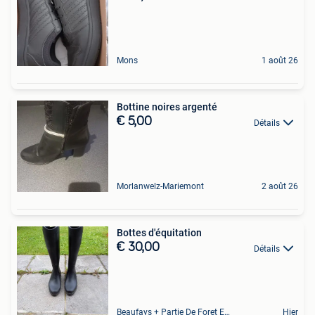
Mons
1 août 26
Bottine noires argenté
€ 5,00
Détails
Morlanwelz-Mariemont
2 août 26
Bottes d'équitation
€ 30,00
Détails
Beaufays + Partie De Foret Et De Tilff
Hier