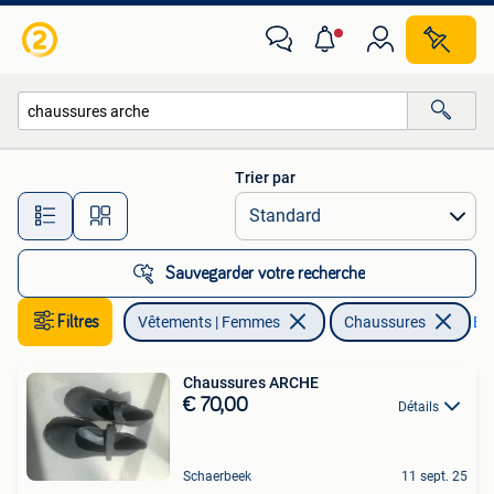
Chaussures
Trier par
Toutes les distances…
Sauvegarder votre recherche
Filtres
Vêtements | Femmes
Chaussures
Enl
Chaussures ARCHE
€ 70,00
Détails
Schaerbeek
11 sept. 25