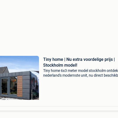
Tiny home | Nu extra voordelige prijs |
Stockholm model!
Tiny home 6x3 meter model stockholm ontdek
nederland's modernste unit, nu direct beschik
of snel te bestellen. Ideaal voor zowel thuis als
bedrijfsmatig gebruik. Deze tiny home biedt gr
ram