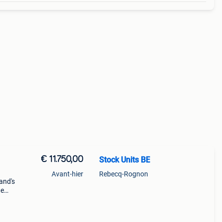
€ 11.750,00
Stock Units BE
Avant-hier
Rebecq-Rognon
and's
te
matig