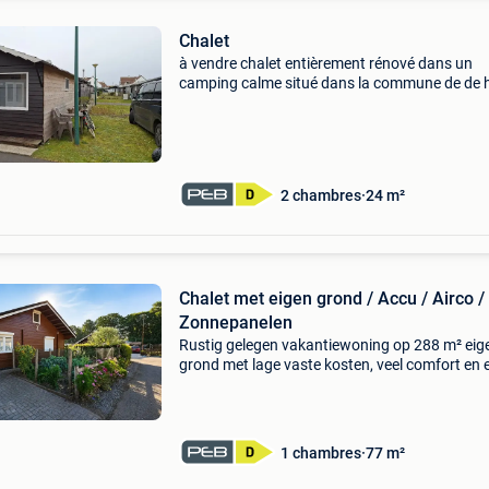
Chalet
à vendre chalet entièrement rénové dans un
camping calme situé dans la commune de de 
(vosseslag) le chalet à été rénové de à à z
(toiture,eau,électricité,isolation,salle de bain…)
camping est o
2 chambres
24 m²
Chalet met eigen grond / Accu / Airco /
Zonnepanelen
Rustig gelegen vakantiewoning op 288 m² eig
grond met lage vaste kosten, veel comfort en 
modern autonoom energiesysteem. Gelegen o
afgesloten recreatiedomein camping meerlaer
laakdal, me
1 chambres
77 m²