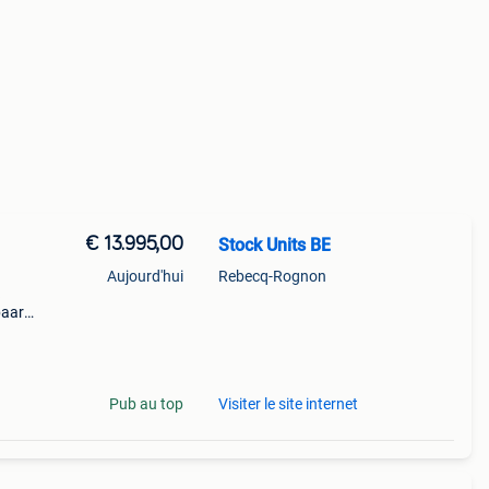
€ 13.995,00
Stock Units BE
Aujourd'hui
Rebecq-Rognon
baar
ote
Pub au top
Visiter le site internet