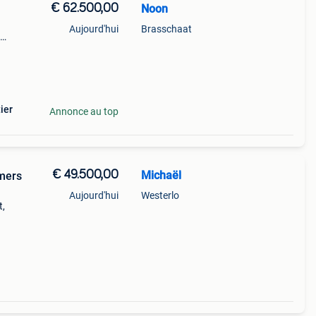
€ 62.500,00
Noon
Aujourd'hui
Brasschaat
d
ier
Annonce au top
€ 49.500,00
Michaël
amers
Aujourd'hui
Westerlo
t,
 huis
lle