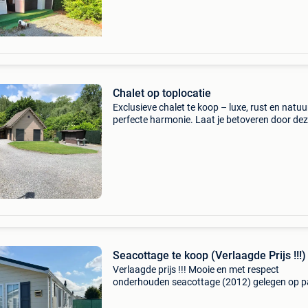
Chalet op toplocatie
Exclusieve chalet te koop – luxe, rust en natuu
perfecte harmonie. Laat je betoveren door de
uitzonderlijke chalet, waar luxe, duurzaamhei
een ongeëvenaarde ligging samenkomen. Gel
midde
Seacottage te koop (Verlaagde Prijs !!!)
Verlaagde prijs !!! Mooie en met respect
onderhouden seacottage (2012) gelegen op p
de vuurtoren , heist aan zee, op wandelafstan
het strand en van het centrum . Perceel heel ru