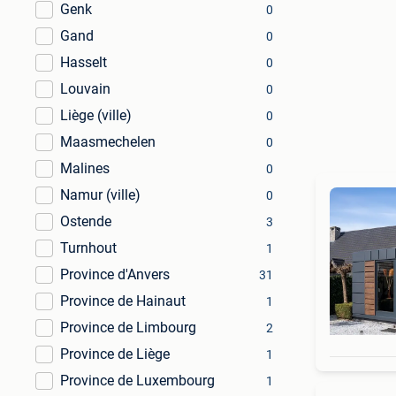
Genk
0
Gand
0
Hasselt
0
Louvain
0
Liège (ville)
0
Maasmechelen
0
Malines
0
Namur (ville)
0
Ostende
3
Turnhout
1
Province d'Anvers
31
Province de Hainaut
1
Province de Limbourg
2
Province de Liège
1
Province de Luxembourg
1