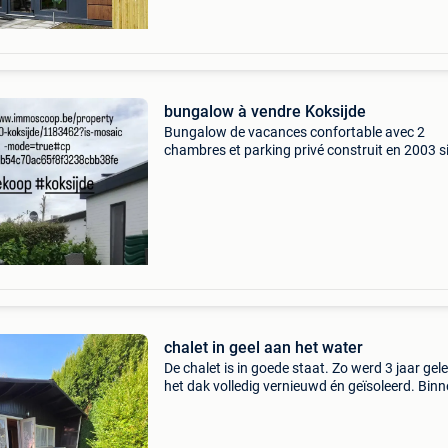
bungalow à vendre Koksijde
Bungalow de vacances confortable avec 2
chambres et parking privé construit en 2003 s
dans un parc de vacances calme de grote
zeemeeuwen à koksijde, à 1 km
d&#39;oostduinkerke en tant que vill
chalet in geel aan het water
De chalet is in goede staat. Zo werd 3 jaar gel
het dak volledig vernieuwd én geïsoleerd. Bin
kan hij hier en daar een opfrissing gebruiken 
hem weer helemaal van deze tijd te maken. Hou