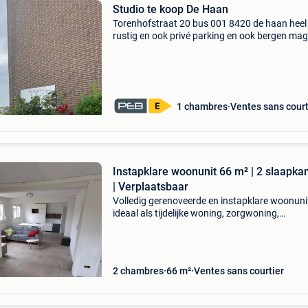
Studio te koop De Haan
Torenhofstraat 20 bus 001 8420 de haan heel
rustig en ook privé parking en ook bergen mag
rustig contact opnemen 0492089000
nf1998@hotmail.com over de prijs kan ik altij
spreken
1 chambres
Ventes sans court
Instapklare woonunit 66 m² | 2 slaapk
| Verplaatsbaar
Volledig gerenoveerde en instapklare woonuni
ideaal als tijdelijke woning, zorgwoning,
kangoeroewoning, gastenverblijf, kantoor aan
of vakantiewoning. Een verkoopsbundel met a
informatie is
2 chambres
66 m²
Ventes sans courtier