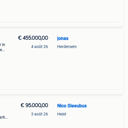
€ 455.000,00
jonas
r in
4 août 26
Herdersem
ze
d en
egen
€ 95.000,00
Nico Sleeubus
3 août 26
Heist
ark
d van
stig