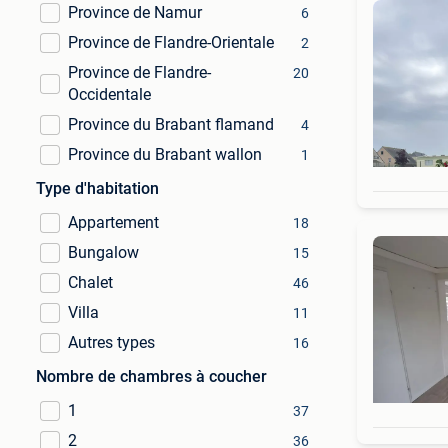
Province de Namur
6
Province de Flandre-Orientale
2
Province de Flandre-
20
Occidentale
Province du Brabant flamand
4
Province du Brabant wallon
1
Type d'habitation
Appartement
18
Bungalow
15
Chalet
46
Villa
11
Autres types
16
Nombre de chambres à coucher
1
37
2
36