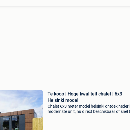
Te koop | Hoge kwaliteit chalet | 6x3
Helsinki model
Chalet 6x3 meter model helsinki ontdek nederl
modernste unit, nu direct beschikbaar of snel 
bestellen. Ideaal voor zowel thuis als bedrijfs
gebruik. Deze (keyword) biedt grote ramen v