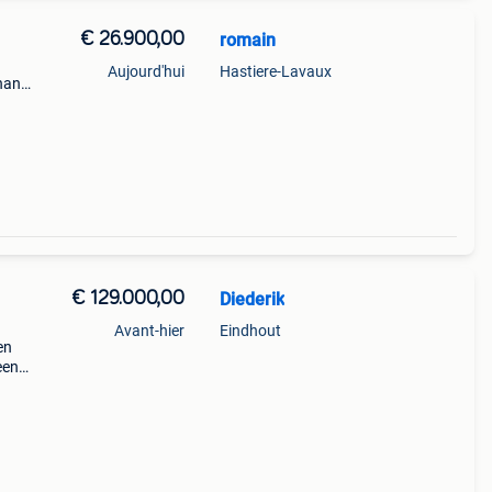
€ 26.900,00
romain
Aujourd'hui
Hastiere-Lavaux
han
 le
€ 129.000,00
Diederik
Avant-hier
Eindhout
en
een
p het
 in