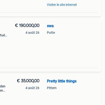
Visiter le site internet
€ 190.000,00
swa
4 août 26
Putte
itué
€ 35.000,00
Pretty little things
eden
4 août 26
Pittem
nen
om
 je v