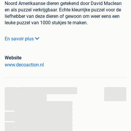
Noord Amerikaanse dieren getekend door David Maclean
en als puzzel verkrijgbaar. Echte kleurrijke puzzel voor de
liefhebber van deze dieren of gewoon om weer eens een
leuke puzzel van 1000 stukjes te maken.
Materiaal: Karton
En savoir plus
Product afmeting: 68 x 48 cm
Aantal puzzel stukjes: 1000 stukjes
• Gratis verzending vanaf €50,- voor Nederland en België
Website
• Klanten beoordelen ons met een 9 op Kiyoh
www.decoaction.nl
• 14 dagen bedenktijd
• Veilig achteraf betalen via Riverty
...
Levertijd van maatwerk emaille huisnummers en
...
naamborden is ca. 4 weken.
...
...
Bezoek onze website en bekijk het hele aanbod van o.a.
...
woonaccessoires, tuinaccessoires en wanddecoraties
...
...
...