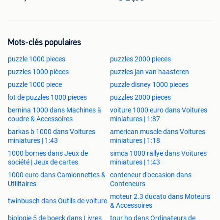
Mots-clés populaires
puzzle 1000 pieces
puzzles 2000 pieces
puzzles 1000 pièces
puzzles jan van haasteren
puzzle 1000 piece
puzzle disney 1000 pieces
lot de puzzles 1000 pieces
puzzles 2000 pieces
bernina 1000 dans Machines à
voiture 1000 euro dans Voitures
coudre & Accessoires
miniatures | 1:87
barkas b 1000 dans Voitures
american muscle dans Voitures
miniatures | 1:43
miniatures | 1:18
1000 bornes dans Jeux de
simca 1000 rallye dans Voitures
société | Jeux de cartes
miniatures | 1:43
1000 euro dans Camionnettes &
conteneur d'occasion dans
Utilitaires
Conteneurs
moteur 2.3 ducato dans Moteurs
twinbusch dans Outils de voiture
& Accessoires
biologie 5 de boeck dans Livres
tour hp dans Ordinateurs de