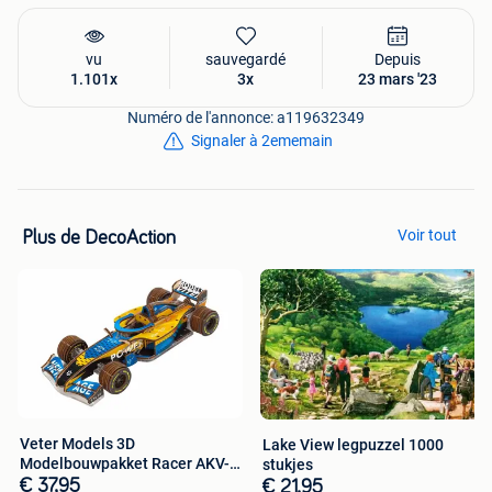
vu
sauvegardé
Depuis
1.101x
3x
23 mars '23
Numéro de l'annonce: a119632349
Signaler à 2ememain
Voir tout
Plus de DecoAction
Veter Models 3D
Lake View legpuzzel 1000
Modelbouwpakket Racer AKV-
stukjes
17
€ 37,95
€ 21,95