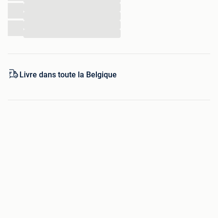
Bezoek ook onze Sale pagina met wel kortingen oplopend
...
tot 40%
...
...
...
Livre dans toute la Belgique