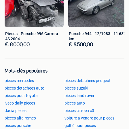
Pièces - Porsche 996 Carrera
Porsche 944 - 12/1983 - 11 687
4S 2004
km
€ 8.000,00
€ 8.500,00
Mots-clés populaires
pieces mercedes
pieces detachees peugeot
pieces detachees auto
pieces suzuki
pieces pour toyota
pieces land rover
iveco daily pieces
pieces auto
dacia pieces
pieces citroen c3
pieces alfa romeo
voiture a vendre pour pieces
pieces porsche
golf 6 pour pieces