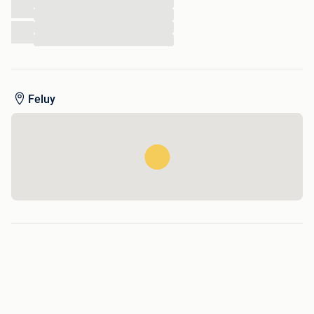
...
...
...
...
Feluy