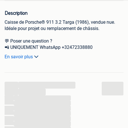
Description
Caisse de Porsche® 911 3.2 Targa (1986), vendue nue.
Idéale pour projet ou remplacement de châssis.
💬 Poser une question ?
📲 UNIQUEMENT WhatsApp +32472338880
📞 Appels directs acceptés – pas via applications
En savoir plus
🌍 Envoi international
...
...
...
...
...
...
...
...