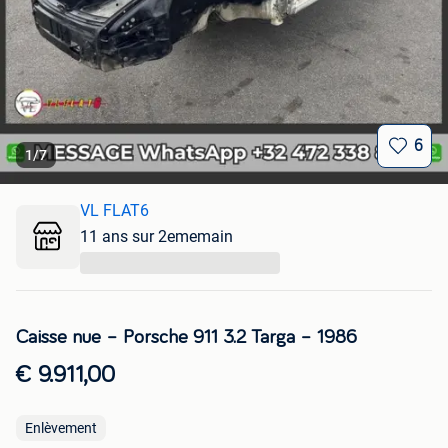
6
1
/
7
VL FLAT6
11 ans sur 2ememain
...
Caisse nue – Porsche 911 3.2 Targa – 1986
€ 9.911,00
Enlèvement