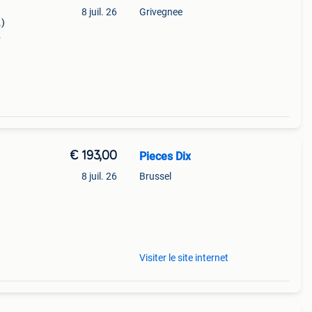
8 juil. 26
Grivegnee
.)
e:
€ 193,00
Pieces Dix
8 juil. 26
Brussel
h1
rk
Visiter le site internet