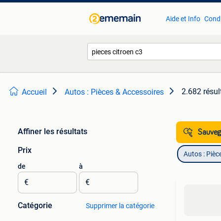
Aide et Info
Condi
2.682 résul
Accueil
Autos : Pièces & Accessoires
Affiner les résultats
Sauvega
Prix
Autos : Pièc
de
à
€
€
Catégorie
Supprimer la catégorie