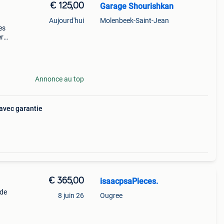
€ 125,00
Garage Shourishkan
Aujourd'hui
Molenbeek-Saint-Jean
es
er
u.
r les
Annonce au top
avec garantie
€ 365,00
isaacpsaPieces.
 de
8 juin 26
Ougree