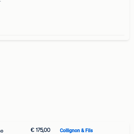
che
€ 175,00
Collignon & Fils
so