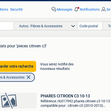
tions
Securité
Messages
Notifications
Se
Autos : Pièces & Accessoires
T
tats
pour 'pieces citroen c3'
Vous serez notifié des
rder votre recherche
nouveaux résultats
es & Accessoires
PHARES CITROEN C3 10-13
Référence: rlc017992 phares citroen c3 10-13
compatible pour : citroën c3 (2010-2013)
caractéristiques: electrique, avec moteur, h7+