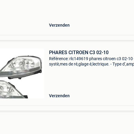
homologation européenne. Phares avec e-ma
(certificat européen)
Verzenden
PHARES CITROEN C3 02-10
Référence: rlc149619 phares citroen c3 02-10 -
systè,mes de ré,glage é,lectrique. - Type d',am
h7 + h1 - possibilité, d',envoyer un kit d',ampou
led h7+h1 ou xé,non. Homologat
Verzenden