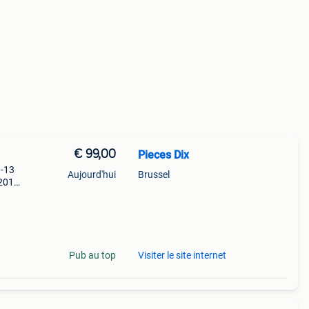
€ 99,00
Pieces Dix
0-13
Aujourd'hui
Brussel
-2013)
h1
rk
Pub au top
Visiter le site internet