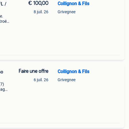
€ 100,00
Collignon & Fils
L /
8 juil. 26
Grivegnee
e.
itroën
Faire une offre
Collignon & Fils
so
6 juil. 26
Grivegnee
(7)
bag
oën