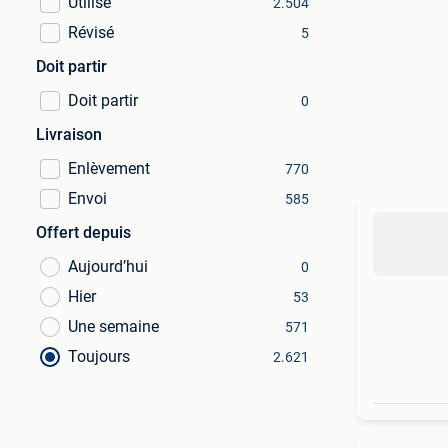
Utilisé
2.504
Révisé
5
Doit partir
Doit partir
0
Livraison
Enlèvement
770
Envoi
585
Offert depuis
Aujourd’hui
0
Hier
53
Une semaine
571
Toujours
2.621