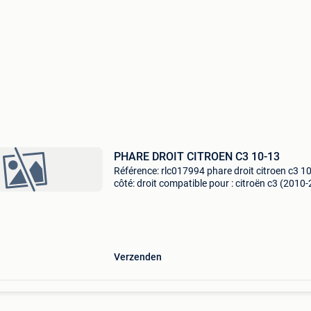
PHARE DROIT CITROEN C3 10-13
Référence: rlc017994 phare droit citroen c3 1
côté: droit compatible pour : citroën c3 (2010
caractéristiques: electrique, avec moteur, h7+
homologation européenne. Phares avec e-ma
(cer
Verzenden