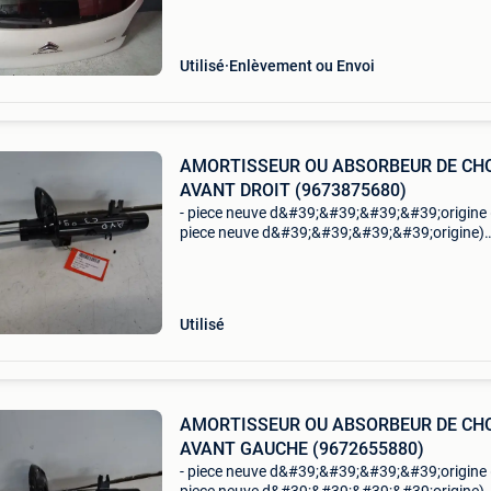
Utilisé
Enlèvement ou Envoi
AMORTISSEUR OU ABSORBEUR DE CH
AVANT DROIT (9673875680)
- piece neuve d&#39;&#39;&#39;&#39;origine 
piece neuve d&#39;&#39;&#39;&#39;origine)
amortisseur ou absorbeur de choc avant droit
(9673875680) marque: citroën modèle
Utilisé
AMORTISSEUR OU ABSORBEUR DE CH
AVANT GAUCHE (9672655880)
- piece neuve d&#39;&#39;&#39;&#39;origine 