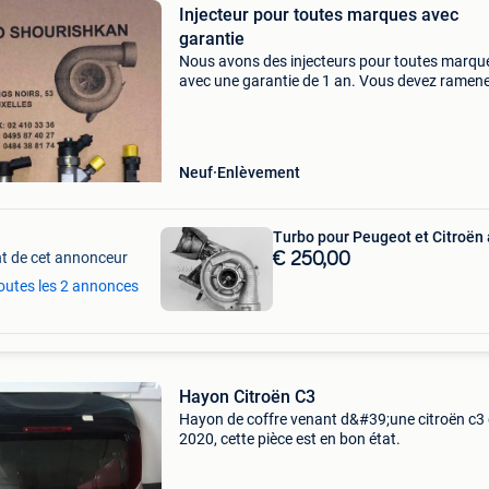
Injecteur pour toutes marques avec
garantie
Nous avons des injecteurs pour toutes marqu
avec une garantie de 1 an. Vous devez ramen
l&#39;ancien injecteur pour prendre le nouvea
Nous avons également une machine pour teste
injecte
Neuf
Enlèvement
Turbo pour Peugeot et Citroën 
t de cet annonceur
€ 250,00
toutes les 2 annonces
Hayon Citroën C3
Hayon de coffre venant d&#39;une citroën c3
2020, cette pièce est en bon état.