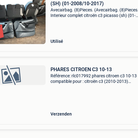
(SH) (01-2008/10-2017)
Avecairbag. (8)Pieces. (Avecairbag. (8)Pieces
Interieur complet citroën c3 picasso (sh) (01-
2008/10-2017) informations générales marqu
citroën modèle: c3 picasso (sh) type: interieur
modèle: parti
Utilisé
PHARES CITROEN C3 10-13
Référence: rlc017992 phares citroen c3 10-13
compatible pour : citroën c3 (2010-2013)
caractéristiques: electrique, avec moteur, h7+
homologation européenne. Phares avec e-ma
(certificat européen)
Verzenden