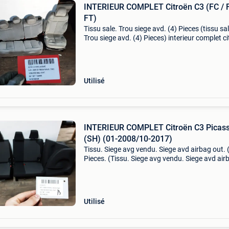
INTERIEUR COMPLET Citroën C3 (FC / F
FT)
Tissu sale. Trou siege avd. (4) Pieces (tissu sal
Trou siege avd. (4) Pieces) interieur complet c
c3 (fc / fl / ft) informations générales marque:
citroën modèle: c3 (fc/fl/ft) type: interieur
Utilisé
INTERIEUR COMPLET Citroën C3 Picas
(SH) (01-2008/10-2017)
Tissu. Siege avg vendu. Siege avd airbag out. 
Pieces. (Tissu. Siege avg vendu. Siege avd air
out. (7) Pieces.) Interieur complet citroën c3
picasso (sh) (01-2008/10-2017) marque: citr
modèle
Utilisé