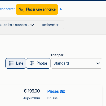
 connecter
NL
Placer une annonce
outes les distances…
Rechercher
Trier par
Liste
Photos
€ 193,00
Pieces Dix
Aujourd'hui
Brussel
h1