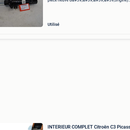
piece neuve d&#39;&#39;&#39;&#39;origine)
amortisseur ou absorbeur de choc avant gau
(9672655880) marque: citroën modèl
Utilisé
INTERIEUR COMPLET Citroën C3 Picas