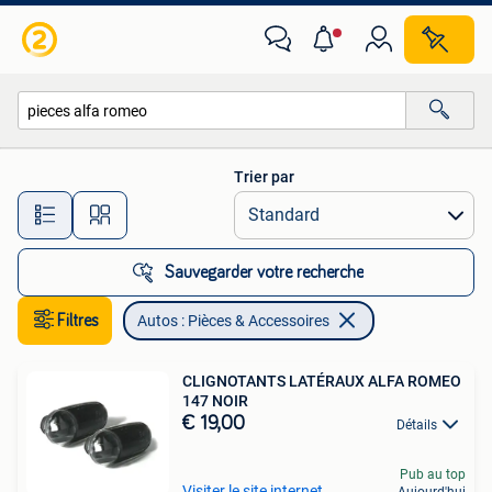
Autos : Pièces & Accessoires
Trier par
Toutes les distances…
Sauvegarder votre recherche
Filtres
Autos : Pièces & Accessoires
CLIGNOTANTS LATÉRAUX ALFA ROMEO
147 NOIR
€ 19,00
Détails
Pub au top
Visiter le site internet
Aujourd'hui