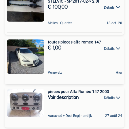
STELVIO - 5P 2017-02-> 2.0i
€ 100,00
Détails
Melles - Quartes
18 oct. 20
toutes pieces alfa romeo 147
€ 1,00
Détails
Peruwelz
Hier
pieces pour Alfa Roméo 147 2003
Voir description
Détails
Aarschot + Deel Begijnendijk
27 août 24