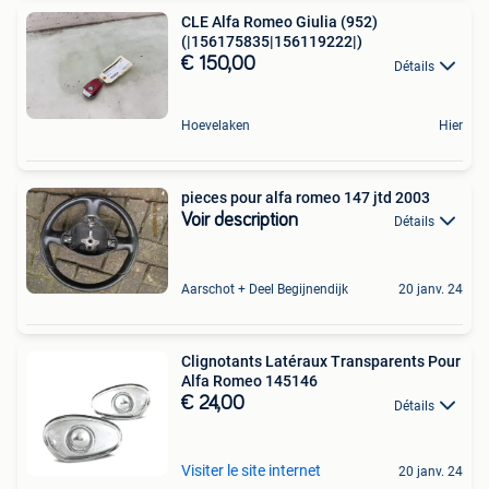
CLE Alfa Romeo Giulia (952)
(|156175835|156119222|)
€ 150,00
Détails
Hoevelaken
Hier
pieces pour alfa romeo 147 jtd 2003
Voir description
Détails
Aarschot + Deel Begijnendijk
20 janv. 24
Clignotants Latéraux Transparents Pour
Alfa Romeo 145146
€ 24,00
Détails
Visiter le site internet
20 janv. 24