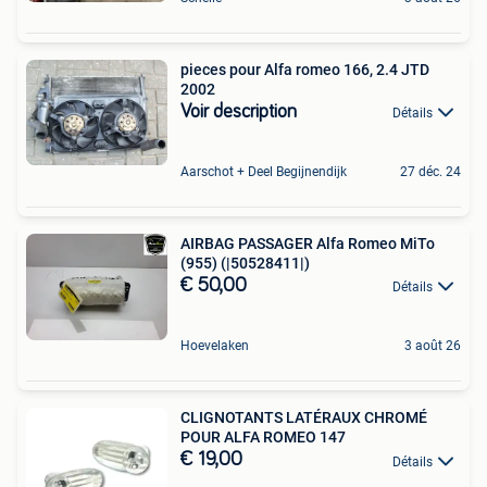
pieces pour Alfa romeo 166, 2.4 JTD
2002
Voir description
Détails
Aarschot + Deel Begijnendijk
27 déc. 24
AIRBAG PASSAGER Alfa Romeo MiTo
(955) (|50528411|)
€ 50,00
Détails
Hoevelaken
3 août 26
CLIGNOTANTS LATÉRAUX CHROMÉ
POUR ALFA ROMEO 147
€ 19,00
Détails