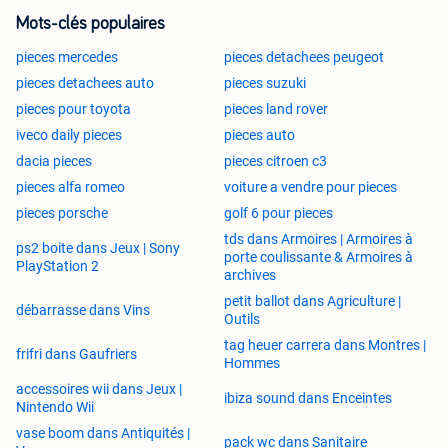
218231235 (F07 / F10 / F11) 258245 GT (F07) 245
Mots-clés populaires
BMW 530 E (G30) 252 i ( g30) 252
bmw 530 xd (e60 / e61) 231235
pieces mercedes
pieces detachees peugeot
bmw 535 d (e60 / e61) 272286 (f07) gt 300
pieces detachees auto
pieces suzuki
bmw 535 i (f10) (f11)
pieces pour toyota
pieces land rover
bmw 535 i gt (f07)
iveco daily pieces
pieces auto
bmw 540 i (g30) 340
bmw 550 i (f10 / f11) 408
dacia pieces
pieces citroen c3
bmw 550 i gt (f07) 408cv
pieces alfa romeo
voiture a vendre pour pieces
bmw 635 d (e63 / e64) 286
pieces porsche
golf 6 pour pieces
bmw 640 i (f12) 320 (f13) 320cv (f06 / f10 / f12) 320
tds dans Armoires | Armoires à
ps2 boite dans Jeux | Sony
bmw 650 i (f12 / f13) 408
porte coulissante & Armoires à
PlayStation 2
bmw 730 d (e38) 184 193 (E65 / E66) 231 235 218cv
archives
BMW 730 D (F01 / F02) 258245 i (G11) 258
petit ballot dans Agriculture |
débarrasse dans Vins
BMW 730 I (G12) 258
Outils
BMW 730 LD (E65 / E66 ) 231235 (f02) 245
tag heuer carrera dans Montres |
frifri dans Gaufriers
bmw 740 d (e38) 245 (e65) 258 (f01) 306
Hommes
bmw 740 i (f01) 326 li (f02) 326
accessoires wii dans Jeux |
ibiza sound dans Enceintes
bmw 745 d ( e65) bi 329 i (e23) 252
Nintendo Wii
bmw 750 d 3.0 (f01 / f02) 381
vase boom dans Antiquités |
pack wc dans Sanitaire
bmw 750 i (f01 / f02 / f03 / f04) 408 (g11 / g12) 450