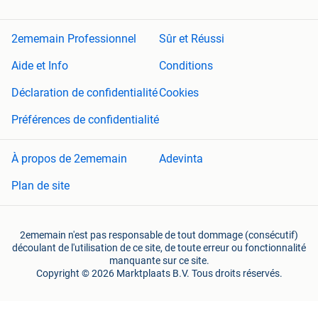
Bentley BMW Bmw Alpina Cadillac Caterham Chevrolet
Chrysler Citroën Cupra Dacia Daihatsu Dodge Donkervoort
DS Ferrari Fiat Ford Genesis Honda Hummer Hyundai
2ememain Professionnel
Sûr et Réussi
Infiniti Isuzu Jaguar Jeep KIA KTM Lada Lamborghini
Aide et Info
Conditions
Lancia Land Rover Lexus Maserati Maz Lotus McLaren
Mercedes-Benz Elektrisch MINI Mitsubishi Nissan Opel
Déclaration de confidentialité
Cookies
Peugeot Polestar Porsche Renault Rolls-Royce Saab Seat
Skoda Smart Ssangyong Subaru Suzuki Tesla Toyota
Préférences de confidentialité
Volkswagen Volvo katalyst dpf fap filtre a particule
particules proper maken nieuw partikulfilter
À propos de 2ememain
Adevinta
Rue des Etangs Noirs 53, 1080 Bruxelles
Plan de site
Plus d'info: 0485911062
Vous pouvez également consulter notre page d'instagram:
@garage_shourishkan
2ememain n'est pas responsable de tout dommage (consécutif)
découlant de l'utilisation de ce site, de toute erreur ou fonctionnalité
manquante sur ce site.
Garage Shourishkan
Copyright © 2026 Marktplaats B.V. Tous droits réservés.
une entreprise