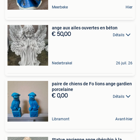
Meerbeke
Hier
ange aux ailes ouvertes en béton
€ 50,00
Détails
Nederbrakel
26 juil. 26
paire de chiens de Fo lions ange gardien
porcelaine
€ 0,00
Détails
Libramont
Avant-hier
Statue ancienne ange chérubin à la