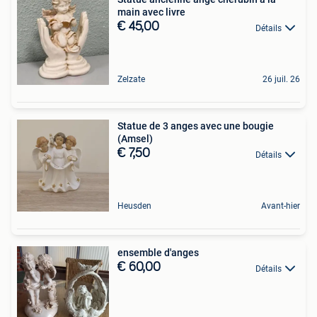
main avec livre
€ 45,00
Détails
Zelzate
26 juil. 26
Statue de 3 anges avec une bougie
(Amsel)
€ 7,50
Détails
Heusden
Avant-hier
ensemble d'anges
€ 60,00
Détails