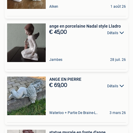
Alken
1 août 26
ange en porcelaine Nadal style Lladro
€ 45,00
Détails
Jambes
28 juil. 26
ANGE EN PIERRE
€ 69,00
Détails
Waterloo + Partie De Braine-L'Alleud, De Ohain
3 mars 26
statue murale en fonte d'ange