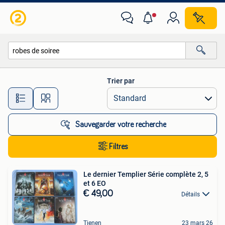
Toutes les catégories…
Trier par
Toutes les distances…
Sauvegarder votre recherche
Filtres
Le dernier Templier Série complète 2, 5
et 6 EO
€ 49,00
Détails
Tienen
23 mars 26