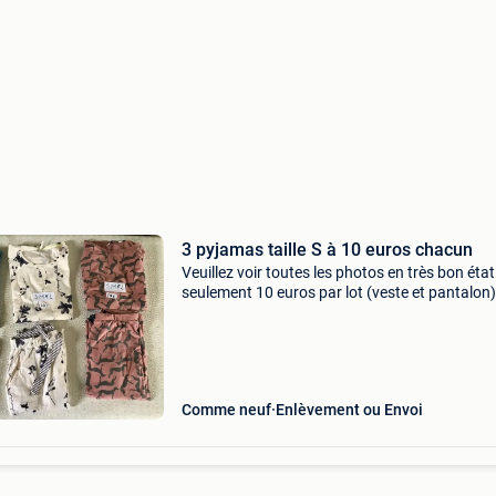
3 pyjamas taille S à 10 euros chacun
Veuillez voir toutes les photos en très bon état
seulement 10 euros par lot (veste et pantalon)
retirer à knokke-heist sur rendez-vous ou à en
par bpost (5,40 euros à un point postal près d
Comme neuf
Enlèvement ou Envoi