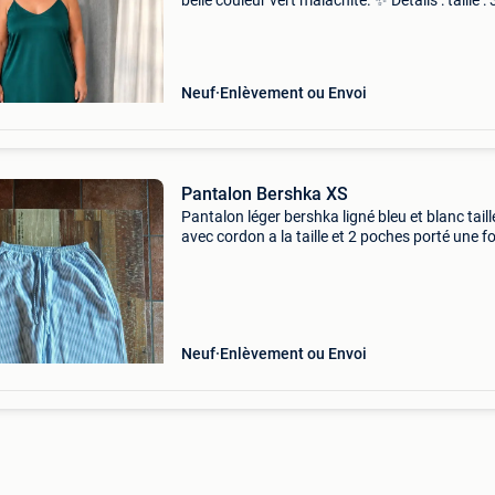
belle couleur vert malachite. ✨ Détails : taille : 
couleur : vert malachite longueur : jusqu&#39
genoux bretelles réglables tissu sati
Neuf
Enlèvement ou Envoi
Pantalon Bershka XS
Pantalon léger bershka ligné bleu et blanc taill
avec cordon a la taille et 2 poches porté une fo
état impeccable maison non fumeur
Neuf
Enlèvement ou Envoi