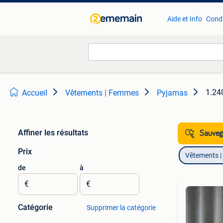
Aide et Info
Condi
1.240
Accueil
Vêtements | Femmes
Pyjamas
Affiner les résultats
Sauvega
Prix
Vêtements 
de
à
€
€
Catégorie
Supprimer la catégorie