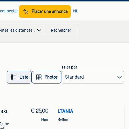
 connecter
NL
Placer une annonce
outes les distances…
Rechercher
Trier par
Liste
Photos
€ 25,00
LTANIA
e 3XL
Hier
Bellem
9;une