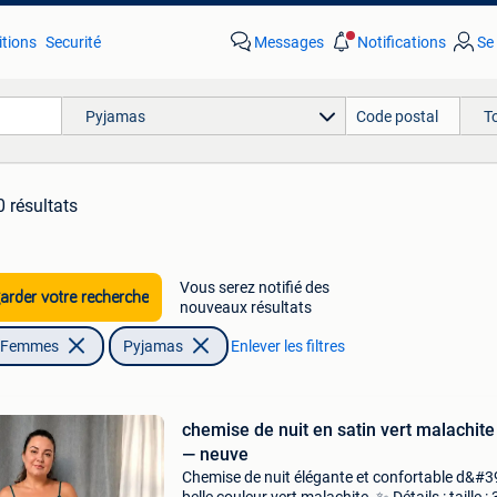
tions
Securité
Messages
Notifications
Se
Pyjamas
T
 résultats
Vous serez notifié des
rder votre recherche
nouveaux résultats
| Femmes
Pyjamas
Enlever les filtres
chemise de nuit en satin vert malachit
— neuve
Chemise de nuit élégante et confortable d&#3