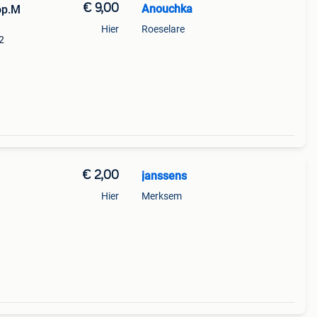
€ 9,00
Anouchka
op.M
Hier
Roeselare
2
€ 2,00
janssens
Hier
Merksem