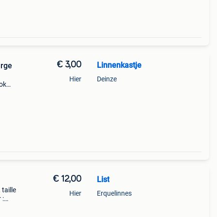
€ 3,00
Linnenkastje
arge
Hier
Deinze
ook
€ 12,00
List
taille
Hier
Erquelinnes
 :
s
 d