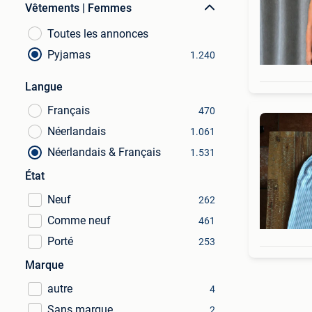
Vêtements | Femmes
Toutes les annonces
Pyjamas
1.240
Langue
Français
470
Néerlandais
1.061
Néerlandais & Français
1.531
État
Neuf
262
Comme neuf
461
Porté
253
Marque
autre
4
Sans marque
2