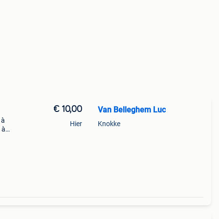
€ 10,00
Van Belleghem Luc
 à
Hier
Knokke
 à
voyer
e