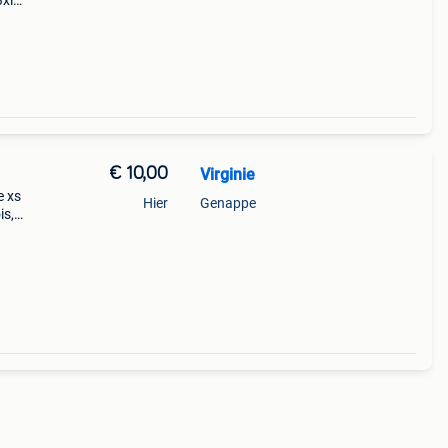
3xl
;aux
€ 10,00
Virginie
e xs
Hier
Genappe
is,