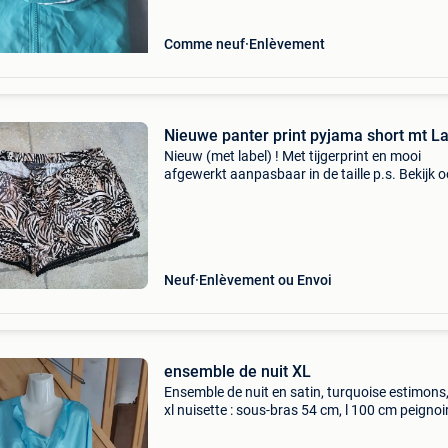
Comme neuf
Enlèvement
Nieuwe panter print pyjama short mt L
Nieuw (met label) ! Met tijgerprint en mooi
afgewerkt aanpasbaar in de taille p.s. Bekijk 
mijn andere koopjes en bespaar op eventuele
verzendkosten
Neuf
Enlèvement ou Envoi
ensemble de nuit XL
Ensemble de nuit en satin, turquoise estimons, 
xl nuisette : sous-bras 54 cm, l 100 cm peignoir
sous-bras 61 cm, l 102 cm neufs, jamais porté
mais lavés et repassés peuvent avoir de petits