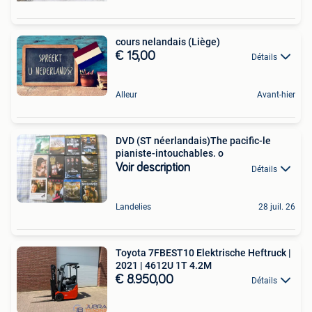
cours nelandais (Liège)
€ 15,00
Détails
Alleur
Avant-hier
DVD (ST néerlandais)The pacific-le
pianiste-intouchables. o
Voir description
Détails
Landelies
28 juil. 26
Toyota 7FBEST10 Elektrische Heftruck |
2021 | 4612U 1T 4.2M
€ 8.950,00
Détails