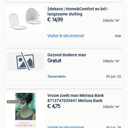
2dekans | Home&Comfort wc bril -
langzaame sluiting
€ 14,99
Détails
Visiter le site internet
Hier
Gezond donkere man
Gratuit
Détails
Tessenderlo
30 juil. 26
Vrouw zoekt man Melissa Bank
8713747035441 Melissa Bank
€ 4,75
Détails
Visiter le site internet
30 juil. 26