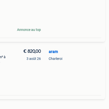
Annonce au top
€ 820,00
aram
m² à
3 août 26
Charleroi
: 130