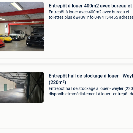
Entrepôt à louer 400m2 avec bureau e
Entrepôt à louer avec 400m2 avec bureau et
toilettes plus d&#39;info 0494154455 adress
brusselsesteenweg 1730 asse
Entrepôt hall de stockage à louer - Wey
(220m²)
Entrepôt hall de stockage à louer - weyler (220
disponible immédiatement à louer : entrepôt d
m², idéalement situé à weyler, à proximité
immédiate de l&#39;autoroute (à 5min de la fr