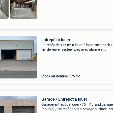
entrepôt à louer
Entrepôt de 175 m² à louer à boortmeerbeek +
km de leuvensesteenweg avec alarme et
surveillance par caméra peut être utilisé com
espace de stockage, entrepôt, stockage, voitu
anciennes, carava
Stock ou Remise
175 m²
Garage / Entrepôt à louer
Garage/entrepôt à louer - 75 m² grand garage
(double) / entrepôt pour stockage surface: 75