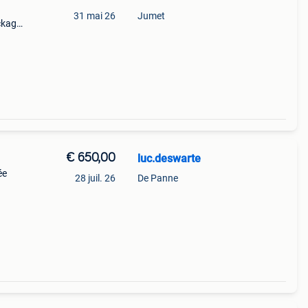
31 mai 26
Jumet
ckage
€ 650,00
luc.deswarte
ée
28 juil. 26
De Panne