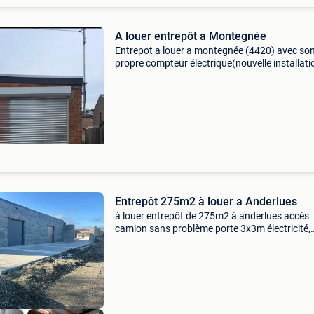
A louer entrepôt a Montegnée
Entrepot a louer a montegnée (4420) avec so
propre compteur électrique(nouvelle installati
,pas d&#39;eau. Largeur de la porte : 4m08
hauteur de la porte : 2m85 superficie +-45m2
nouvelle toit
Entrepôt 275m2 à louer a Anderlues
à louer entrepôt de 275m2 à anderlues accès
camion sans problème porte 3x3m électricité,
alarme, caméras extérieures et intérieur portai
électrique toiture et sol neuf proche axes routi
n90 r3 n54