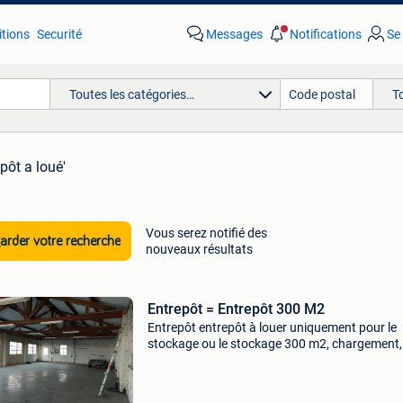
tions
Securité
Messages
Notifications
Se
Toutes les catégories…
T
pôt a loué'
Vous serez notifié des
rder votre recherche
nouveaux résultats
Entrepôt = Entrepôt 300 M2
Entrepôt entrepôt à louer uniquement pour le
stockage ou le stockage 300 m2, chargement,
déchargement, marchandises, palettes. 1100
€/mois. Pas d&#39;atelier, pas de lave-auto, 
garages