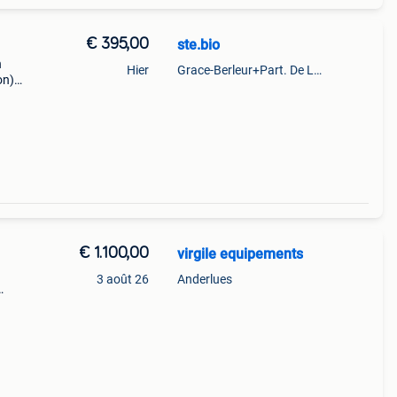
€ 395,00
ste.bio
n
Hier
Grace-Berleur+Part. De Loncin
on)
€ 1.100,00
virgile equipements
3 août 26
Anderlues
l
er