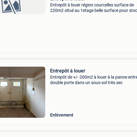
Entrepôt à louer région courcelles surface de
220m2 situé au 1etage belle surface pour sto
si intéressé me joindre aux 0485585905
Entrepôt à louer
Entrepôt de +/- 200m2 à louer à la panne entr
double porte dans un sous-sol très sec
Enlèvement