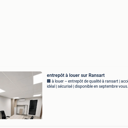
entrepôt à louer sur Ransart
🏢 à louer – entrepôt de qualité à ransart | acc
idéal | sécurisé | disponible en septembre vous
recherchez un entrepôt prêt à l&#39;emploi,
sécurisé et bénéficiant d&#39;une excellente s