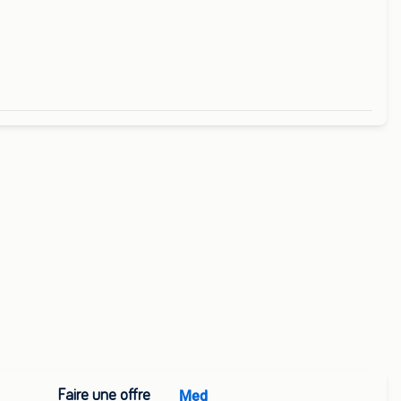
 +/-
e él
Faire une offre
Med