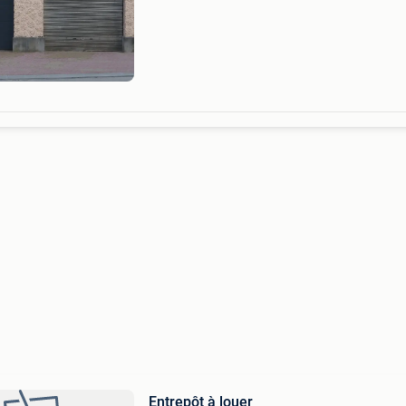
zone résidentielle largeur: +/- 7,4 m - longueur:
10,90 m - hauteur: 3 m accès: porte sectionnell
Entrepôt à louer