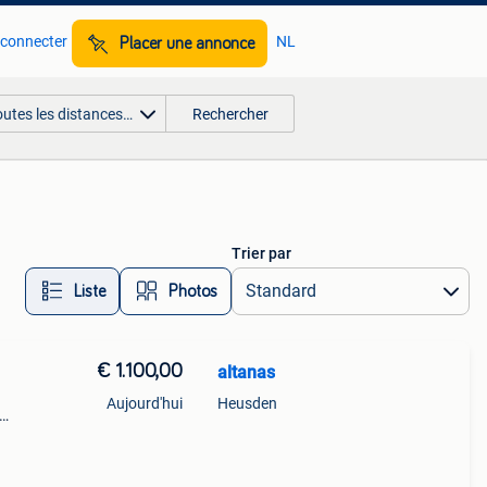
 connecter
NL
Placer une annonce
outes les distances…
Rechercher
Trier par
Liste
Photos
€ 1.100,00
altanas
Aujourd'hui
Heusden
pas de