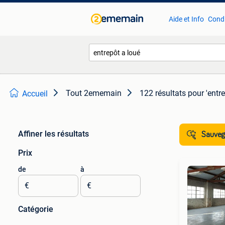
Aide et Info
Condi
Tout 2ememain
122 résultats
pour 'entre
Accueil
Affiner les résultats
Sauvega
Prix
de
à
€
€
Catégorie