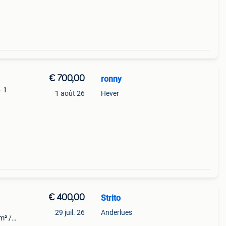
€ 700,00
ronny
- 1
1 août 26
Hever
me
res
€ 400,00
Strito
29 juil. 26
Anderlues
m² /