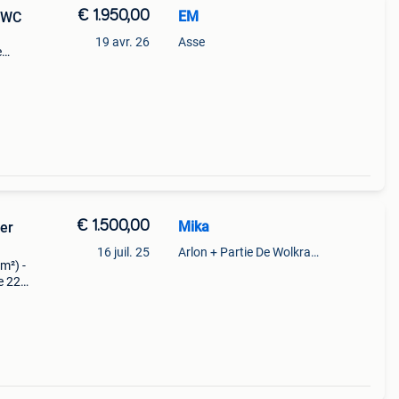
€ 1.950,00
EM
t WC
19 avr. 26
Asse
e
€ 1.500,00
Mika
ler
16 juil. 25
Arlon + Partie De Wolkrange
m²) -
e 220
onti