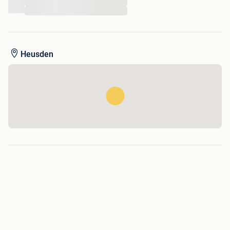
...
...
Heusden