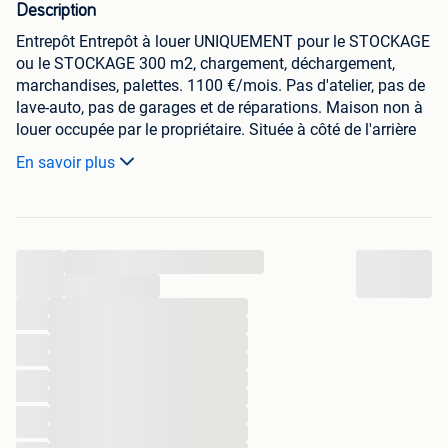
Description
Entrepôt Entrepôt à louer UNIQUEMENT pour le STOCKAGE
ou le STOCKAGE 300 m2, chargement, déchargement,
marchandises, palettes. 1100 €/mois. Pas d'atelier, pas de
lave-auto, pas de garages et de réparations. Maison non à
louer occupée par le propriétaire. Située à côté de l'arrière
de la maison dans la Watertorenstraat, B-3550 Heusden
En savoir plus
Zolder /Limburg.En face du parc à conteneurs. L'entrepôt a
été récemment rénové et est immédiatement disponible à
partir du 1er mai. Hauteur du portail 285 cm. Seules les
personnes intéressées par un rendez-vous peuvent
...
consulter le contact via Messenger ou appeler le
0479781248 par message ou SMS. Publicité également
...
sur facebook, Immofusion. À louer pour l'entreposage et le
...
...
stockage uniquement... Veuillez indiquer le motif de la
...
location et l'utilisation de l'équipement. ! ! !..
...
...
...
...
...