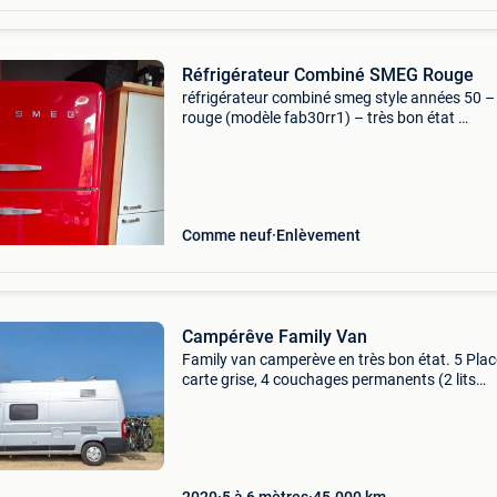
Réfrigérateur Combiné SMEG Rouge
​réfrigérateur combiné smeg style années 50 –
rouge (modèle fab30rr1) – très bon état ​
description : suite a l installation d une nouvell
cuisine avec un frigo integré. Je mets en vent
réfrigéra
Comme neuf
Enlèvement
Campérêve Family Van
Family van camperève en très bon état. 5 Pla
carte grise, 4 couchages permanents (2 lits
superposés à l&#39;arrière et un lit pavillon
double). 5ÈMe couchage à placer dans la cellu
Grand réf