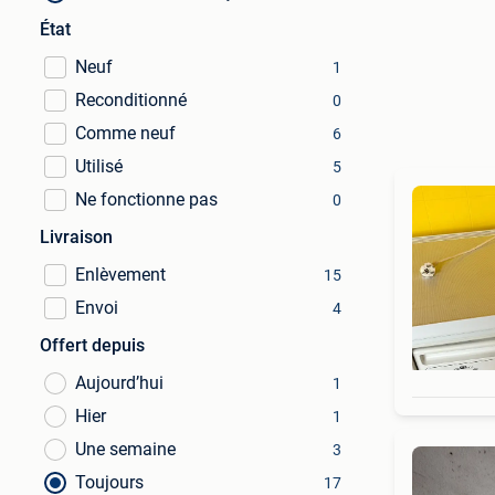
État
Neuf
1
Reconditionné
0
Comme neuf
6
Utilisé
5
Ne fonctionne pas
0
Livraison
Enlèvement
15
Envoi
4
Offert depuis
Aujourd’hui
1
Hier
1
Une semaine
3
Toujours
17