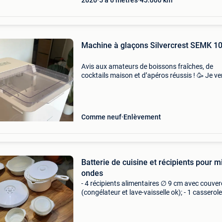
2020
5 à 6 mètres
45.000
km
Machine à glaçons Silvercrest SEMK 1
Avis aux amateurs de boissons fraîches, de
cocktails maison et d’apéros réussis ! 🥳 Je v
ma machine à glaçons silvercrest (modèle se
105 b2), l&#39;accessoire absolument ultime 
avoir dans
Comme neuf
Enlèvement
Batterie de cuisine et récipients pour m
ondes
- 4 récipients alimentaires ∅ 9 cm avec couver
(congélateur et lave-vaisselle ok); - 1 casserol
25 cm avec couvercle vapeur; - 1 poêlon ∅ 19
avec poignée amovible, couvercle et tablette p