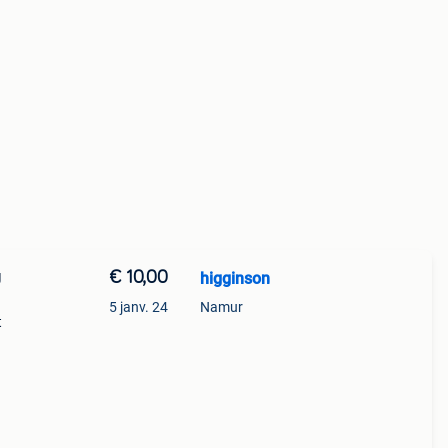
€ 10,00
higginson
U
5 janv. 24
Namur
t