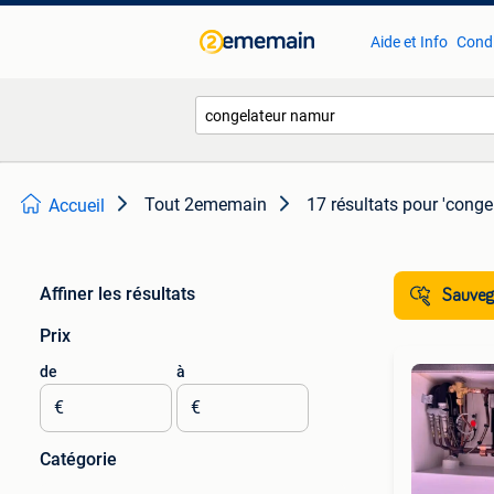
Aide et Info
Condi
Tout 2ememain
17 résultats
pour 'conge
Accueil
Affiner les résultats
Sauvega
Prix
de
à
€
€
Catégorie