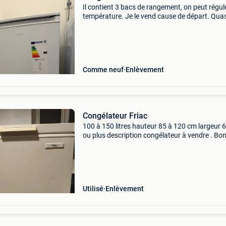
Il contient 3 bacs de rangement, on peut régule
température. Je le vend cause de départ. Quas
neuf acheté il y a moins de 1 an.
Comme neuf
Enlèvement
Congélateur Friac
100 à 150 litres hauteur 85 à 120 cm largeur 
ou plus description congélateur à vendre . Bo
état je le vend pour cause de manque de plac
mon appartement;
Utilisé
Enlèvement