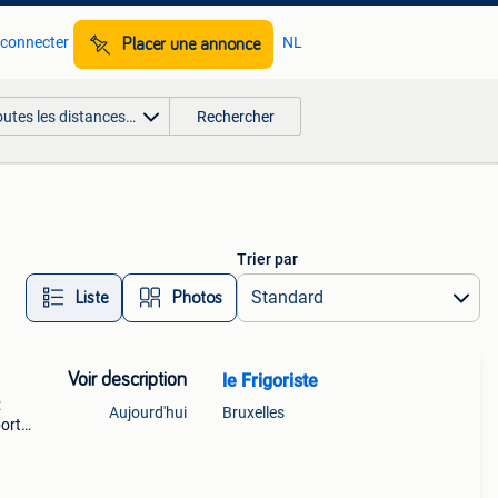
 connecter
NL
Placer une annonce
outes les distances…
Rechercher
Trier par
Liste
Photos
Voir description
le Frigoriste
:
Aujourd'hui
Bruxelles
port
oir -f