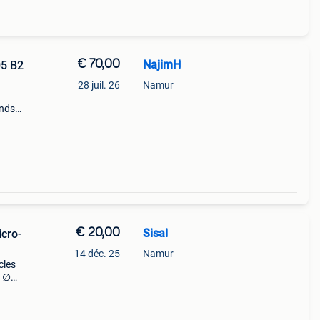
€ 70,00
NajimH
05 B2
28 juil. 26
Namur
ends
mk
à
€ 20,00
Sisal
icro-
14 déc. 25
Namur
cles
e ∅
 cm
erf