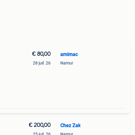
€ 80,00
amimac
28 juil. 26
Namur
€ 200,00
Chez Zak
25 juil. 26
Namur