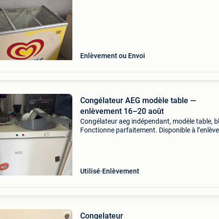
Enlèvement ou Envoi
Congélateur AEG modèle table —
enlèvement 16–20 août
Congélateur aeg indépendant, modèle table, b
Fonctionne parfaitement. Disponible à l’enlè
uniquement entre le 16 et le 20 août, à wépion
(namur) — pas avant, merci d’en tenir compte
avant d
Utilisé
Enlèvement
Congelateur