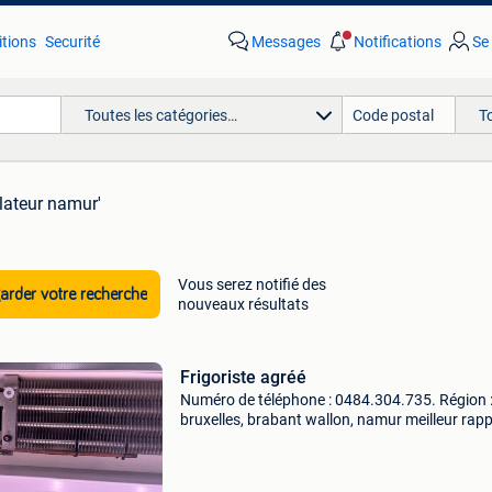
tions
Securité
Messages
Notifications
Se
Toutes les catégories…
T
lateur namur'
Vous serez notifié des
rder votre recherche
nouveaux résultats
Frigoriste agréé
Numéro de téléphone : 0484.304.735. Région 
bruxelles, brabant wallon, namur meilleur rap
qualité /prix / services dépannage, entretien,
installation type d&#39;appareils : -frigo compt