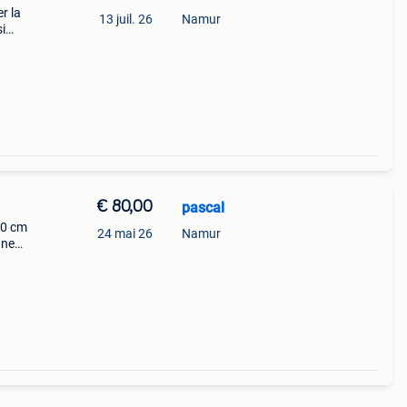
r la
13 juil. 26
Namur
i
€ 80,00
pascal
60 cm
24 mai 26
Namur
nne
e dans