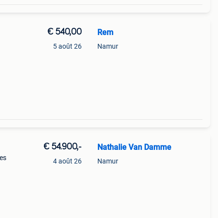
€ 540,00
Rem
5 août 26
Namur
e
e mon
€ 54.900,-
Nathalie Van Damme
ces
4 août 26
Namur
le.