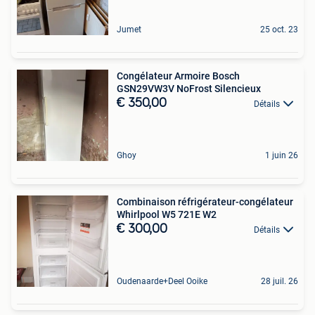
Jumet
25 oct. 23
Congélateur Armoire Bosch
GSN29VW3V NoFrost Silencieux
€ 350,00
Détails
Ghoy
1 juin 26
Combinaison réfrigérateur-congélateur
Whirlpool W5 721E W2
€ 300,00
Détails
Oudenaarde+Deel Ooike
28 juil. 26