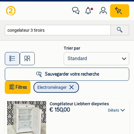
Electroménager
Trier par
Toutes les distances…
Sauvegarder votre recherche
Filtres
Electroménager
Congélateur Liebherr diepvries
€ 150,00
Détails