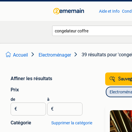
Aide et Info
Condi
39 résultats
pour 'congel
Accueil
Electroménager
Affiner les résultats
Sauvega
Prix
Electromén
de
à
€
€
Catégorie
Supprimer la catégorie