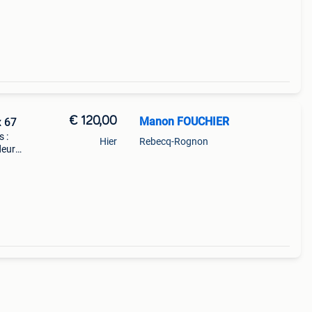
jamais
€ 120,00
Manon FOUCHIER
x 67
 :
Hier
Rebecq-Rognon
deur