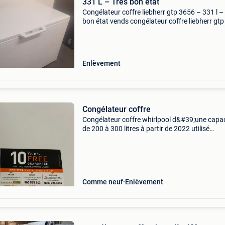
331 L – Très bon état
Congélateur coffre liebherr gtp 3656 – 331 l – 
bon état vends congélateur coffre liebherr gt
en excellent état de fonctionnement. Volume ut
331 l grande capacité très silencieux (39 db
Enlèvement
Congélateur coffre
Congélateur coffre whirlpool d&#39;une capac
de 200 à 300 litres à partir de 2022 utilisé
seulement pendant 1 an et comme neuf
Comme neuf
Enlèvement