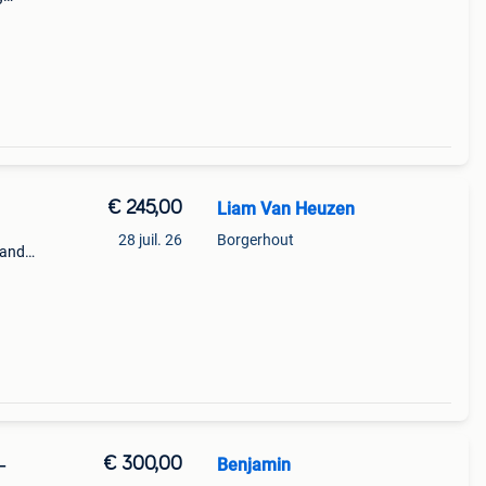
le
€ 245,00
Liam Van Heuzen
28 juil. 26
Borgerhout
mandé
€ 300,00
Benjamin
–