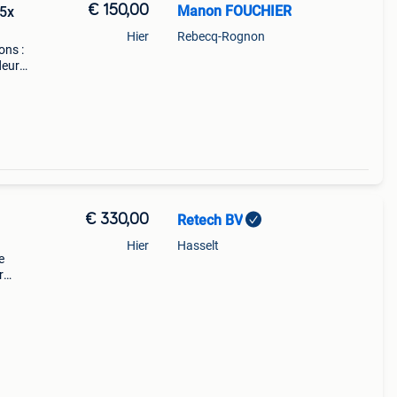
€ 150,00
Manon FOUCHIER
,5x
Hier
Rebecq-Rognon
ons :
deur
€ 330,00
Retech BV
l
Hier
Hasselt
e
r
est le
u !