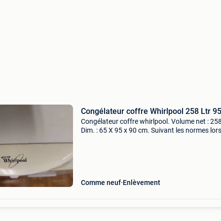
Congélateur coffre Whirlpool 258 Ltr 9
Congélateur coffre whirlpool. Volume net : 258 
Dim. : 65 X 95 x 90 cm. Suivant les normes lor
sa première commercialisation, classe énergé
a+ est en parfait état. Ne m&#39;est plus u
Comme neuf
Enlèvement