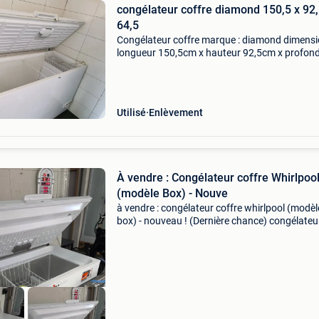
congélateur coffre diamond 150,5 x 92
64,5
Congélateur coffre marque : diamond dimensi
longueur 150,5cm x hauteur 92,5cm x profon
64,5cm à venir chercher sur place
Utilisé
Enlèvement
À vendre : Congélateur coffre Whirlpoo
(modèle Box) - Nouve
à vendre : congélateur coffre whirlpool (modèl
box) - nouveau ! (Dernière chance) congélateu
flambant neuf de la marque whirlpool. C&#39;
tout dernier exemplaire, donc disparu = dispar