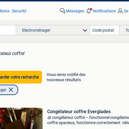
tions
Securité
Messages
Notifications
Se
Electroménager
T
ateur coffre'
Vous serez notifié des
rder votre recherche
nouveaux résultats
ager
Congélateur coffre Everglades
🧊 congélateur coffre – fonctionnel congélate
coffre spacieux, fonctionne correctement. Idé
pour stockage alimentaire, usage familial ou