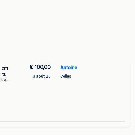
€ 100,00
Antoine
5 cm
ltr.
3 août 26
Celles
s de
tique