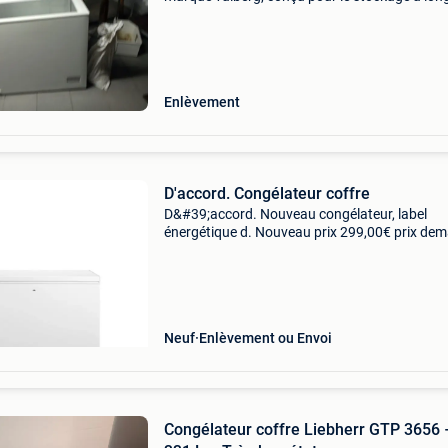
terme de produits congelés.ces appareils sont
généralement blancs, dotés d&#39;un couverc
supér
Enlèvement
D'accord. Congélateur coffre
D&#39;accord. Nouveau congélateur, label
énergétique d. Nouveau prix 299,00€ prix de
245,00€
Neuf
Enlèvement ou Envoi
Congélateur coffre Liebherr GTP 3656 