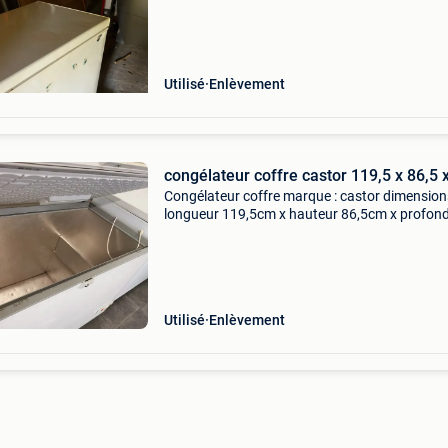
professionnel. On peut s’arranger en privé si 
vous n
Utilisé
Enlèvement
congélateur coffre castor 119,5 x 86,5 
Congélateur coffre marque : castor dimensions
longueur 119,5cm x hauteur 86,5cm x profon
67cm à venir chercher sur place
Utilisé
Enlèvement