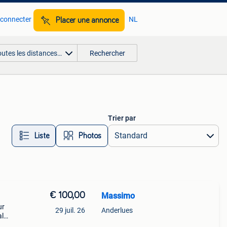
 connecter
NL
Placer une annonce
outes les distances…
Rechercher
Trier par
Liste
Photos
€ 100,00
Massimo
ur
29 juil. 26
Anderlues
al