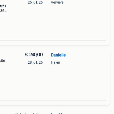
26 juil. 26
Verviers
très
p 3656
ile :
€ 240,00
Danielle
ité
28 juil. 26
Halen