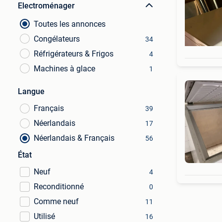
Electroménager
Toutes les annonces
Congélateurs
34
Réfrigérateurs & Frigos
4
Machines à glace
1
Langue
Français
39
Néerlandais
17
Néerlandais & Français
56
État
Neuf
4
Reconditionné
0
Comme neuf
11
Utilisé
16