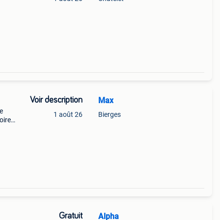
Voir description
Max
e
1 août 26
Bierges
oire
out
kg,
Gratuit
Alpha