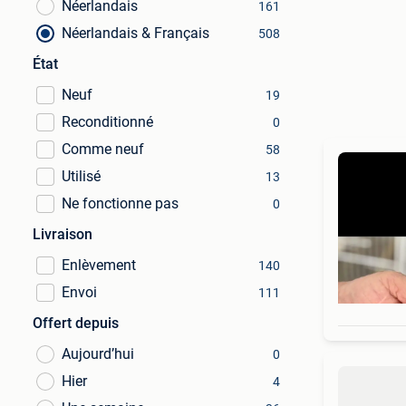
Néerlandais
161
Néerlandais & Français
508
État
Neuf
19
Reconditionné
0
Comme neuf
58
Utilisé
13
Ne fonctionne pas
0
Livraison
Enlèvement
140
Envoi
111
Offert depuis
Aujourd’hui
0
Hier
4