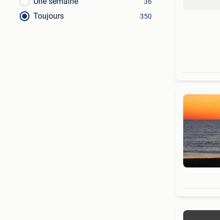
Une semaine
36
Toujours
350