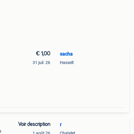
€ 1,00
sacha
31 juil. 26
Hasselt
Voir description
r
s
1 août 26
Chatelet