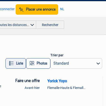
 connecter
NL
Placer une annonce
outes les distances…
Rechercher
Trier par
Liste
Photos
Faire une offre
Yorick Yoyo
e
Avant-hier
Flemalle-Haute & Flemalle- Grande & Partie Awirs
urs à
tions