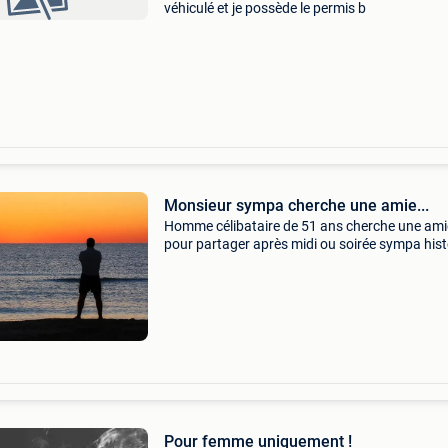
véhiculé et je possède le permis b
Monsieur sympa cherche une amie...
Homme célibataire de 51 ans cherche une ami
pour partager après midi ou soirée sympa hist
d&#39;apprendre à réellement ce connaitre, t
simplement. Ma photo sur demande, 1m77-79
les yeux
Pour femme uniquement !