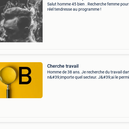
Salut homme 45 bien . Recherche femme pour
réel tendresse au programme !
Cherche travail
Homme de 38 ans. Je recherche du travail da
n&#39;importe quel secteur. J&#39;ai le permi
mais pas de véhicule. Déclaré ou non peu
m&#39;importe. Svp ne venez pas m&#39;en
av