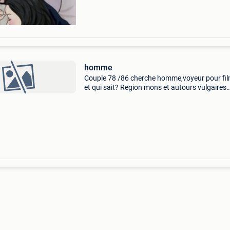
homme
Couple 78 /86 cherche homme,voyeur pour fi
et qui sait? Region mons et autours vulgaires
brutes exclus attendons propo age en rapport
toutes propos sont examinés contact durable
avonturiers exclus