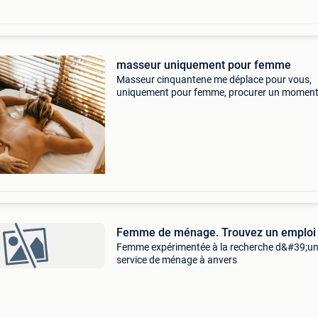
masseur uniquement pour femme
Masseur cinquantene me déplace pour vous,
uniquement pour femme, procurer un moment
du temps n’hésitez pas 1h de massage pour
detendre vos muscles de la tête au pied ainsi 
vos sens 🙏🏽✨✨✨
Femme de ménage. Trouvez un emploi
Femme expérimentée à la recherche d&#39;u
service de ménage à anvers