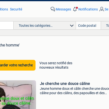
tions
Securité
Messages
Notifications
Se
Toutes les catégories…
T
rche homme'
Vous serez notifié des
rder votre recherche
nouveaux résultats
Je cherche une douce câline
Jeune homme doux et câlin cherche une douc
câline pour des câlins, des papouilles et des
caresses partagés. Je suis comme un bisouno
proximité de liège. J&#39;attends vos proposi
pour p