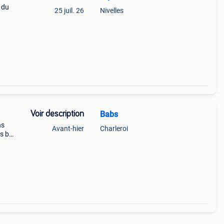
 du
25 juil. 26
Nivelles
Voir description
Babs
ns
Avant-hier
Charleroi
s b
nuyer