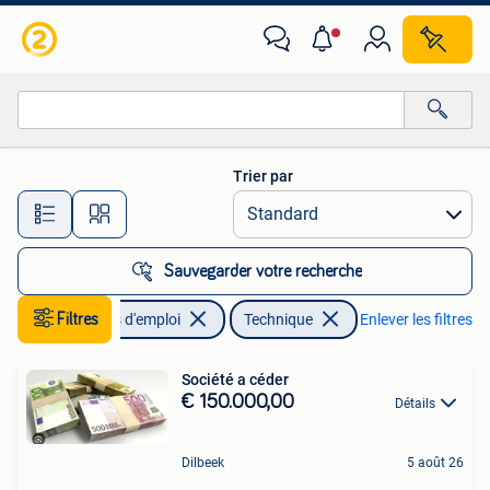
Emplois | Technique
Trier par
Toutes les distances…
Sauvegarder votre recherche
Filtres
Offres d'emploi
Technique
Enlever les filtres
Société a céder
€ 150.000,00
Détails
Dilbeek
5 août 26