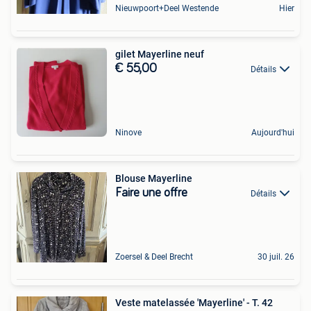
Nieuwpoort+Deel Westende
Hier
gilet Mayerline neuf
€ 55,00
Détails
Ninove
Aujourd'hui
Blouse Mayerline
Faire une offre
Détails
Zoersel & Deel Brecht
30 juil. 26
Veste matelassée 'Mayerline' - T. 42