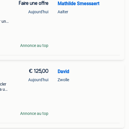
Faire une offre
Mathilde Smessaert
Aujourd'hui
Aalter
r une
ends
Cela c
Annonce au top
€ 125,00
David
Aujourd'hui
Zwolle
cler
a une
hée
Annonce au top