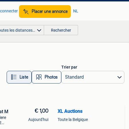
 connecter
NL
Placer une annonce
outes les distances…
Rechercher
Trier par
Liste
Photos
€ 1,00
XL Auctions
at M
dere
Aujourd'hui
Toute la Belgique
2