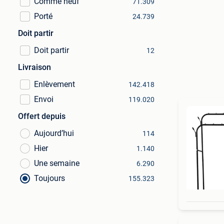
Comme neuf
71.309
Porté
24.739
Doit partir
Doit partir
12
Livraison
Enlèvement
142.418
Envoi
119.020
Offert depuis
Aujourd’hui
114
Hier
1.140
Une semaine
6.290
Toujours
155.323