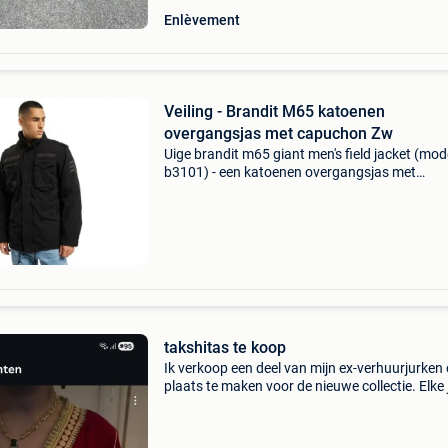
Enlèvement
Veiling - Brandit M65 katoenen
overgangsjas met capuchon Zw
Uige brandit m65 giant men's field jacket (mod
b3101) - een katoenen overgangsjas met
capuchon, verkrijgbaar in zwart of marinebla
Premium veldjas met een uitneembare binnenj
Heavy-duty ka
takshitas te koop
Ik verkoop een deel van mijn ex-verhuurjurken
plaats te maken voor de nieuwe collectie. Elke 
heeft een andere prijs zijn ook verschillende m
Zijn ook nog bijna nieuw. Wil je een kijkje ko