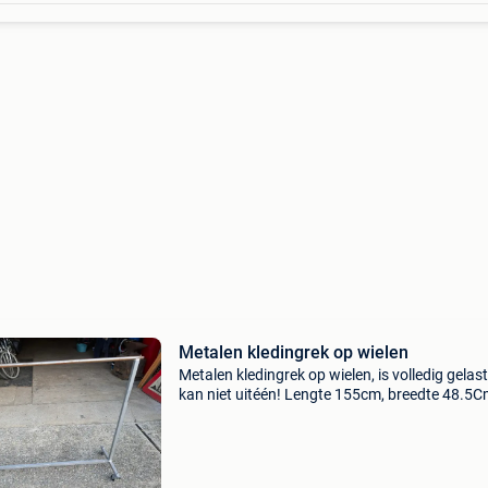
Metalen kledingrek op wielen
Metalen kledingrek op wielen, is volledig gelas
kan niet uitéén! Lengte 155cm, breedte 48.5
vanonder, hoogte 120cm €25 stuk, 8 stuks no
beschikbaar. Op te halen in lebbeke