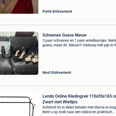
Porté
Enlèvement
Schoenen Guess Nieuw
3 paar schoenen en 1 paar enkellaarsjes. Mer
guess, maat 40. Nieuw!!! Verkoop met pijn in 
hart wegens rug. Enkel afhalen en cash betal
aub schoenen 40 euro laarsjes 60 euro 4 paar
samen 130 eur
Neuf
Enlèvement
Lendo Online Kledingrek 110x55x165 
Zwart met Wieltjes
Achteraf en in delen betalen met klarna is moge
Bent u op zoek naar een stijlvol en praktisch