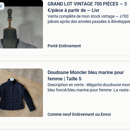
GRAND LOT VINTAGE 700 PIÈCES — 3
ir
€/pièce à partir de — Livr
Vente complète de mon stock vintage — ±700
pièces après des années passées à développe
boutique vintage avec le plus grand soin, je v
l&#39;intégralité de mon stock en un seul lot. 
Porté
Enlèvement
Doudoune Moncler bleu marine pour
femme | Taille S
Description en vente : élégante doudoune mon
bleu foncé/bleu marine pour femme. La veste 
coupe ajustée et légère et possède des poches
horizontales vers le bas. Une capuche est cac
dans l
Comme neuf
Enlèvement ou Envoi