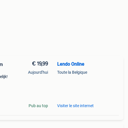
€ 19,99
Lendo Online
cm
Aujourd'hui
Toute la Belgique
lijk!
 uw
 kled
Pub au top
Visiter le site internet