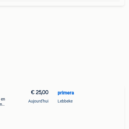
€ 25,00
primera
t en
Aujourd'hui
Lebbeke
Cm
g