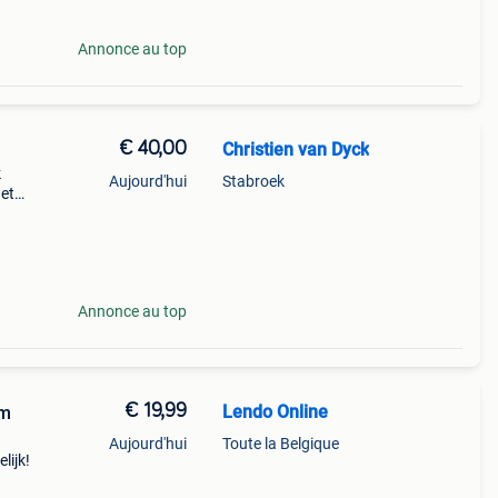
Annonce au top
€ 40,00
Christien van Dyck
k
Aujourd'hui
Stabroek
het
en
Annonce au top
€ 19,99
Lendo Online
cm
Aujourd'hui
Toute la Belgique
lijk!