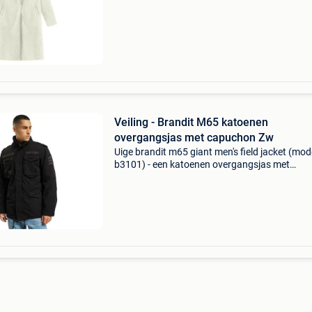
ontbreken in je garderobe! De maat valt klein,
inhoud d
Veiling - Brandit M65 katoenen
overgangsjas met capuchon Zw
Uige brandit m65 giant men's field jacket (mod
b3101) - een katoenen overgangsjas met
capuchon, verkrijgbaar in zwart of marinebla
Premium veldjas met een uitneembare binnenj
Heavy-duty ka