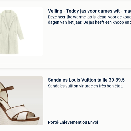
Veiling - Teddy jas voor dames wit - ma
Deze heerlijke warme jas is ideaal voor de kou
dagen van het jaar. De jas heeft een knoop en 
zakken en een teddy design. Deze mag niet
ontbreken in je garderobe! De maat valt klein,
inhoud d
Sandales Louis Vuitton taille 39-39,5
Sandales vuitton vintage en très bon état.
Porté
Enlèvement ou Envoi