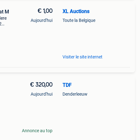
€ 1,00
XL Auctions
at M
dere
Aujourd'hui
Toute la Belgique
2
 wat
Visiter le site internet
€ 320,00
TDF
Aujourd'hui
Denderleeuw
Annonce au top