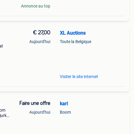
Annonce au top
€ 27,00
XL Auctions
Aujourd'hui
Toute la Belgique
el
uw.
as.
Visiter le site internet
Faire une offre
kari
 om
Aujourd'hui
Boom
jurk
aten.