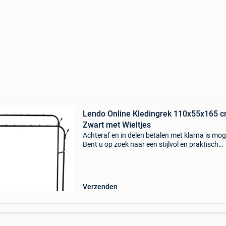
Lendo Online Kledingrek 110x55x165 
Zwart met Wieltjes
Achteraf en in delen betalen met klarna is moge
Bent u op zoek naar een stijlvol en praktisch
kledingrek dat voldoende ruimte biedt voor al
kleding en accessoires? Dan is het lendo online
Verzenden