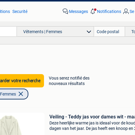
tions
Securité
Messages
Notifications
Se
Vêtements | Femmes
T
Vous serez notifié des
rder votre recherche
nouveaux résultats
| Femmes
Veiling - Teddy jas voor dames wit - ma
Deze heerlijke warme jas is ideaal voor de kou
dagen van het jaar. De jas heeft een knoop en 
zakken en een teddy design. Deze mag niet