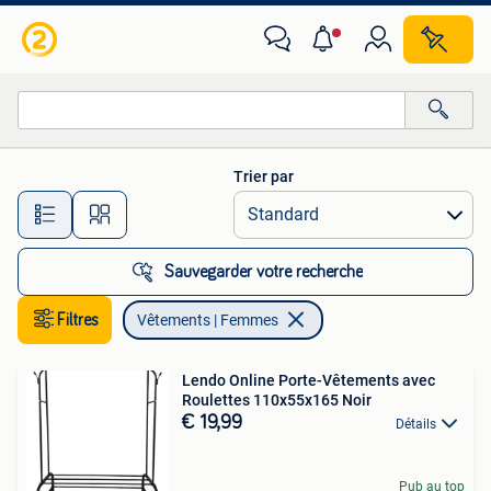
Vêtements | Femmes
Trier par
Toutes les distances…
Sauvegarder votre recherche
Filtres
Vêtements | Femmes
Lendo Online Porte-Vêtements avec
Roulettes 110x55x165 Noir
€ 19,99
Détails
Pub au top