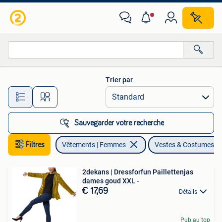
Vestes & Costumes
Trier par
Toutes les distances…
Sauvegarder votre recherche
Filtres
Vêtements | Femmes
Vestes & Costumes
2dekans | Dressforfun Paillettenjas
dames goud XXL -
€ 17,69
Détails
Pub au top