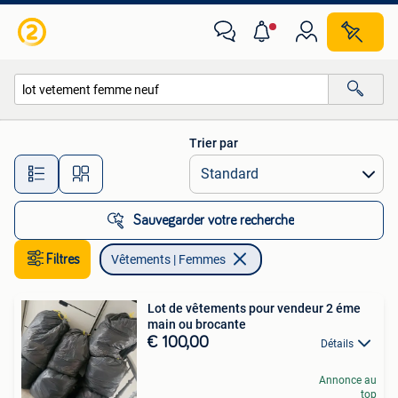
Vêtements | Femmes
Trier par
Toutes les distances…
Sauvegarder votre recherche
Filtres
Vêtements | Femmes
Lot de vêtements pour vendeur 2 éme
main ou brocante
€ 100,00
Détails
Annonce au
top