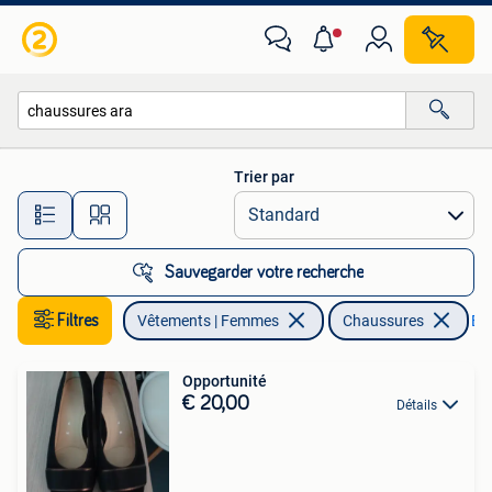
Chaussures
Trier par
Toutes les distances…
Sauvegarder votre recherche
Filtres
Vêtements | Femmes
Chaussures
Enl
Opportunité
€ 20,00
Détails