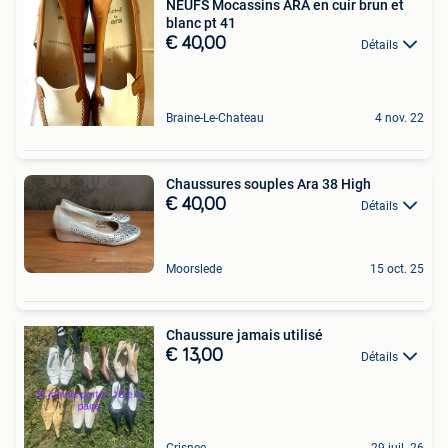
NEUFS Mocassins ARA en cuir brun et
blanc pt 41
€ 40,00
Détails
Braine-Le-Chateau
4 nov. 22
Chaussures souples Ara 38 High
€ 40,00
Détails
Moorslede
15 oct. 25
Chaussure jamais utilisé
€ 13,00
Détails
Crisnee
29 juil. 26