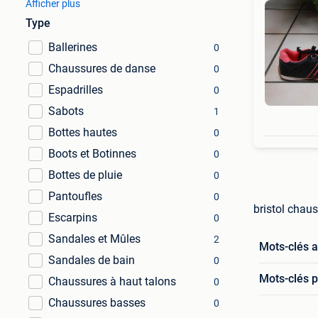
Afficher plus
Type
Ballerines
0
Chaussures de danse
0
Espadrilles
0
Sabots
1
Bottes hautes
0
Boots et Botinnes
0
Bottes de pluie
0
Pantoufles
0
bristol chau
Escarpins
0
Sandales et Mûles
2
Mots-clés 
Sandales de bain
0
Mots-clés p
Chaussures à haut talons
0
Chaussures basses
0