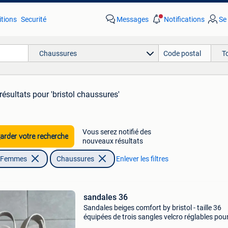
tions
Securité
Messages
Notifications
Se
Chaussures
T
résultats
pour 'bristol chaussures'
Vous serez notifié des
rder votre recherche
nouveaux résultats
| Femmes
Chaussures
Enlever les filtres
sandales 36
Sandales beiges comfort by bristol - taille 36
équipées de trois sangles velcro réglables pou
ajustement parfait. En très bon état. Livraison