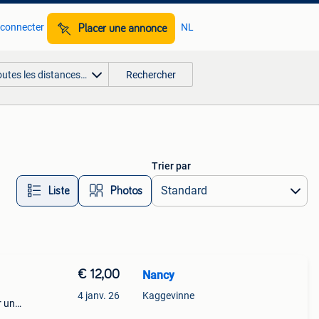
 connecter
NL
Placer une annonce
outes les distances…
Rechercher
Trier par
Liste
Photos
€ 12,00
Nancy
4 janv. 26
Kaggevinne
r un