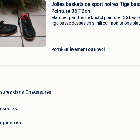
Jolies baskets de sport noires Tige bas
Pointure 36 TBon!
Marque : panther de bristol pointure : 36 bask
tige basse dessus en simili cuir noir talons pla
fermeture par lacets plats doublure tissu rose.
Semelle intérieure tissu semelle extérieure en 
Porté
Enlèvement ou Envoi
ssures dans Chaussures
associés
opulaires