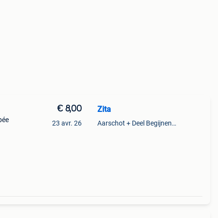
€ 8,00
Zita
pée
23 avr. 26
Aarschot + Deel Begijnendijk