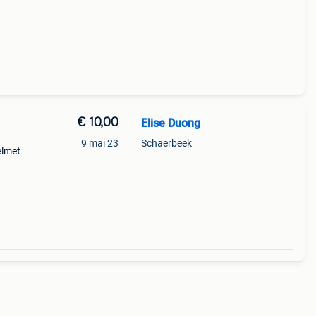
€ 10,00
Elise Duong
9 mai 23
Schaerbeek
elmet