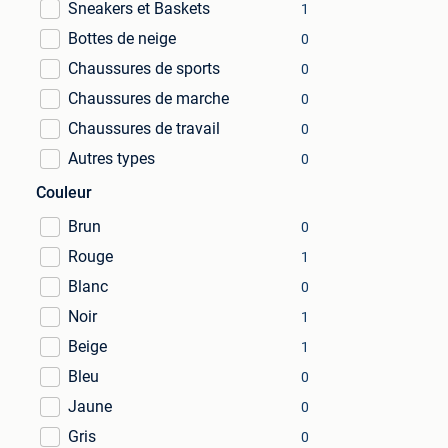
Sneakers et Baskets
1
Bottes de neige
0
Chaussures de sports
0
Chaussures de marche
0
Chaussures de travail
0
Autres types
0
Couleur
Brun
0
Rouge
1
Blanc
0
Noir
1
Beige
1
Bleu
0
Jaune
0
Gris
0