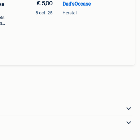
€ 5,00
Dad'sOccase
se
8 oct. 25
Herstal
ets
ts
caou