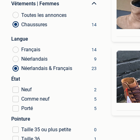
Vêtements | Femmes
Toutes les annonces
Chaussures
14
Langue
Français
14
Néerlandais
9
Néerlandais & Français
23
État
Neuf
2
Comme neuf
5
Porté
5
Pointure
Taille 35 ou plus petite
0
Taille 36
1