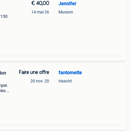
€ 40,00
Jennifer
14 mai 26
Musson
/150
Faire une offre
fantomette
lon
20 nov. 20
Haacht
mper.
les.