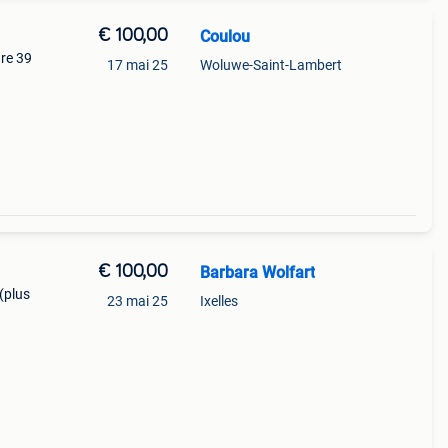
€ 100,00
Coulou
ure 39
17 mai 25
Woluwe-Saint-Lambert
€ 100,00
Barbara Wolfart
(plus
23 mai 25
Ixelles