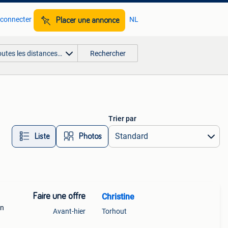
 connecter
NL
Placer une annonce
outes les distances…
Rechercher
Trier par
Liste
Photos
Faire une offre
Christine
en
Avant-hier
Torhout