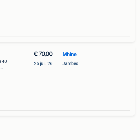
€ 70,00
Mhine
e 40
25 juil. 26
Jambes
s