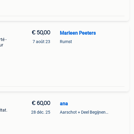
€ 50,00
Marleen Peeters
té -
7 août 23
Rumst
ur
€ 60,00
ana
état.
28 déc. 25
Aarschot + Deel Begijnendijk