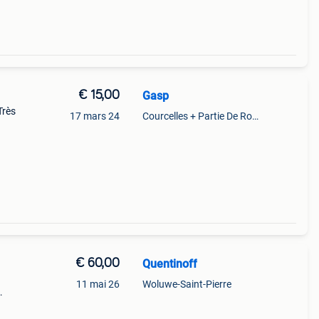
€ 15,00
Gasp
Très
17 mars 24
Courcelles + Partie De Roux
€ 60,00
Quentinoff
11 mai 26
Woluwe-Saint-Pierre