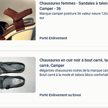
Chaussures femmes - Sandales à talon
Camper - 36
Marque camper pointure 36 valeur neuve 120
eur
Porté
Enlèvement
Chaussures en cuir noir à bout carré, ta
carré, Camper
élégantes chaussures noires de la marque ca
Bout carré à la mode et talons blocs confortab
Modèle salome. Cuir à l&#39;intérieur et à
l&#39;extérieur. Peu portées.
Porté
Enlèvement ou Envoi