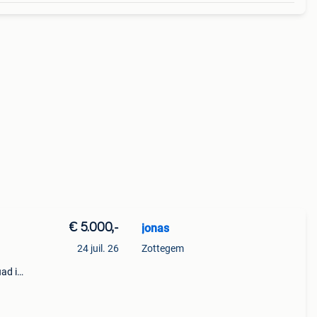
€ 5.000,-
jonas
24 juil. 26
Zottegem
uad is
e