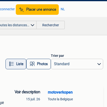
 connecter
NL
Placer une annonce
outes les distances…
Rechercher
Trier par
Liste
Photos
Voir description
motoverkopen
15 juil. 26
Toute la Belgique
gië