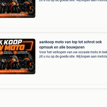
zit u nu op de goede site. Wij kopen aan moto's
scooters, trikes en quads ongeacht hun staat
merk. Wij hebben een eigen ophaalservice doo
gans
aankoop moto van top tot schrot ook
opmaak en alle bouwjaren
Voor het verkopen van uw occasie moto in bel
zit u nu op de goede site. Wij kopen aan moto's
scooters, trikes en quads ongeacht hun staat
merk. Wij hebben een eigen ophaalservice doo
gans