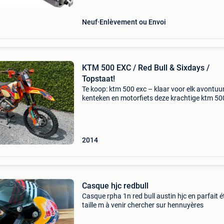
Neuf
Enlèvement ou Envoi
KTM 500 EXC / Red Bull & Sixdays /
Topstaat!
Te koop: ktm 500 exc – klaar voor elk avontuur
kenteken en motorfiets deze krachtige ktm 50
is een echte alleskunner voor zowel enduroritt
off-road avonturen als sportief gebruik. De m
2014
Casque hjc redbull
Casque rpha 1n red bull austin hjc en parfait é
taille m à venir chercher sur hennuyères