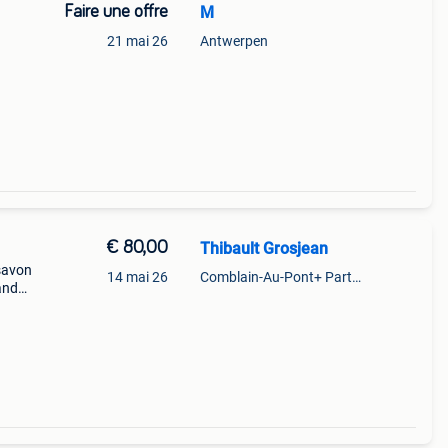
Faire une offre
M
21 mai 26
Antwerpen
€ 80,00
Thibault Grosjean
 savon
14 mai 26
Comblain-Au-Pont+ Partie De Anthisnes
rand