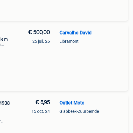
€ 500,00
Carvalho David
lle m
25 juil. 26
Libramont
m
balade
€ 6,95
Outlet Moto
 4908
15 oct. 24
Glabbeek-Zuurbemde
r
13-20