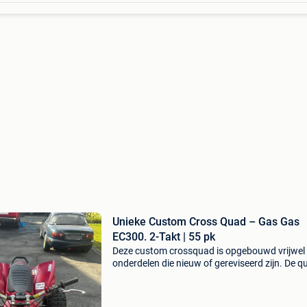
Unieke Custom Cross Quad – Gas Gas
EC300. 2-Takt | 55 pk
Deze custom crossquad is opgebouwd vrijwel
onderdelen die nieuw of gereviseerd zijn. De q
voor meer dan 95% afgewerkt; enkel de laatst
afstelling en enkele kleine afwerkingspunten
moeten nog ge