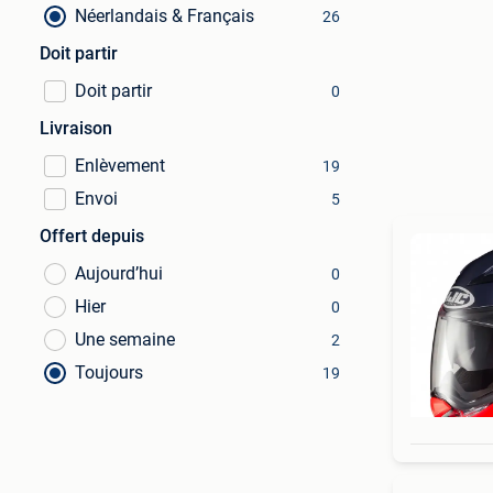
Néerlandais & Français
26
Doit partir
Doit partir
0
Livraison
Enlèvement
19
Envoi
5
Offert depuis
Aujourd’hui
0
Hier
0
Une semaine
2
Toujours
19