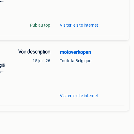
,
 en
r
Pub au top
Visiter le site internet
Voir description
motoverkopen
15 juil. 26
Toute la Belgique
gië
,
 en
r
Visiter le site internet