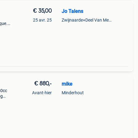
€ 35,00
Jo Talens
25 avr. 25
Zwijnaarde+Deel Van Merelbeke
que.
ed
oto,
€ 880,-
mike
50cc
Avant-hier
Minderhout
og
eel