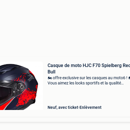
Casque de moto HJC F70 Spielberg Re
Bull
🏍️ offre exclusive sur les casques au moto6 ! 
Vous aimez les looks sportifs et la qualité
supérieure ? Alors ce casque est fait pour toi !
Hjc f70 spielberg red bull 📏 taille m 💰 prix rég
Neuf, avec ticket
Enlèvement