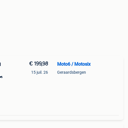
€ 199,98
Moto6 / Motosix
d
15 juil. 26
Geraardsbergen
️
 🔥 🏁