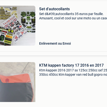
Set d'autocollants
Set d&#39;autocollants 35 euros par feuille.
Amusant, cool et cool sur une moto ou un cas
Aprilia honda kawasaki triumph sherco sym r
bull ngk bmw booster scooter, cyclomoteur, m
moto, m
Enlèvement ou Envoi
KTM kappen factory 17 2016 en 2017
Ktm kappen 2016 2017 sx 125cc 250cc sxf 2
350cc 450cc ktm kapper van red bull gopro n
een complete originele stickerset alles is origin