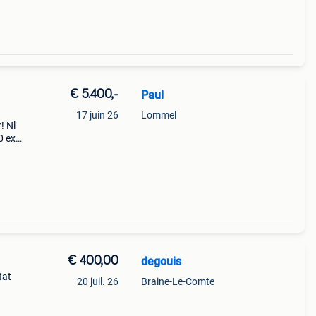
€ 5.400,-
Paul
17 juin 26
Lommel
! Nl
0 exc
en,
otor
€ 400,00
degouis
tat
20 juil. 26
Braine-Le-Comte