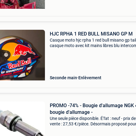
HJC RPHA 1 RED BULL MISANO GP M
Casque moto hjc rpha 1 red bull misano gp tai
casque moto avec kit mains libres blu interco
sena 3s-plus universal pour casques
modulables/integraux, portée trois fois petit 
mot. Le casqu
Seconde main
Enlèvement
PROMO -74% - Bougie d'allumage NGK
bougie d'allumage -
Une seule pièce disponible. ÉTat : neuf - prix de
vente : 27,53 €/pièce. Désormais proposé pou
seulement 6,95 €/pièce (hors frais de port).
Convient pour : ktm - adventure 1190 abs (20