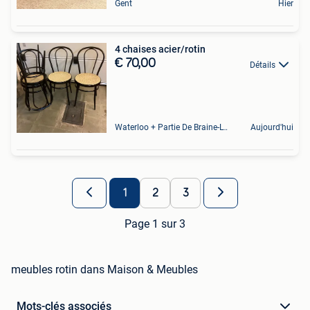
Gent
Hier
4 chaises acier/rotin
€ 70,00
Détails
Waterloo + Partie De Braine-L'Alleud, De Ohain
Aujourd'hui
1
2
3
Page 1 sur 3
meubles rotin dans Maison & Meubles
Mots-clés associés