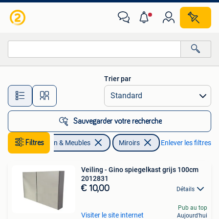
Accessoires pour la Maison | Miroirs
Trier par
Toutes les distances…
Sauvegarder votre recherche
Filtres
Maison & Meubles
Miroirs
Enlever les filtres
Veiling - Gino spiegelkast grijs 100cm
2012831
€ 10,00
Détails
Pub au top
Visiter le site internet
Aujourd'hui