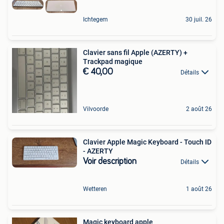
Ichtegem
30 juil. 26
Clavier sans fil Apple (AZERTY) +
Trackpad magique
€ 40,00
Détails
Vilvoorde
2 août 26
Clavier Apple Magic Keyboard - Touch ID
- AZERTY
Voir description
Détails
Wetteren
1 août 26
Magic keyboard apple