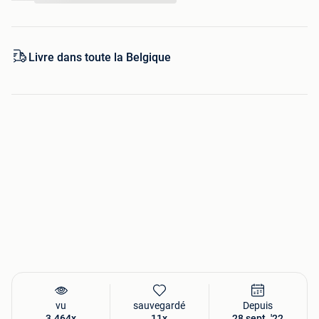
45 mm velden) borden, zodat ze op de tafeltjes in de klas
passen. Bij thuisgebruik wordt vaak een maat #5 (circa
50mm velden) bord gekozen, omdat dit makkelijker op te
Livre dans toute la Belgique
bergen is.
Het is niet makkelijk om de juiste maat schaakstukken uit
te kiezen voor een schaakbord. Daarom wordt voor ieder
bord de juiste maat schaakstukken aangegeven in onze
shop. Er zijn veel ezelsbruggetjes om de juiste maat uit te
kiezen, maar die werken te vaak niet goed.
vu
sauvegardé
Depuis
3.464x
11x
28 sept. '22