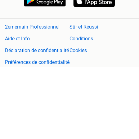
2ememain Professionnel
Sûr et Réussi
Aide et Info
Conditions
Déclaration de confidentialité
Cookies
Préférences de confidentialité
À propos de 2ememain
Adevinta
Plan de site
2ememain n'est pas responsable de tout dommage (consécutif)
découlant de l'utilisation de ce site, de toute erreur ou fonctionnalité
manquante sur ce site.
Copyright © 2026 Marktplaats B.V. Tous droits réservés.