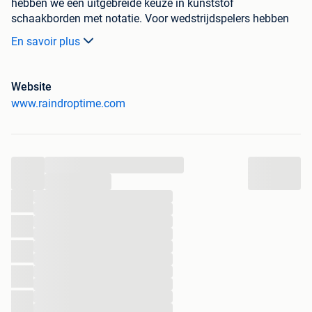
hebben we een uitgebreide keuze in kunststof
schaakborden met notatie. Voor wedstrijdspelers hebben
we mooie en betaalbare houten schaakborden. Om cadeau
En savoir plus
te geven en voor de verzamelaars hebben we ook de
mooiste schaakborden en ook van bijzondere materialen,
zoals van emaillen. Voor thuisgebruik wordt vaak een
Website
schaak-dambord gekocht. Als het budget het toelaat, dan
www.raindroptime.com
verdient een mooi houten bord de voorkeur. Een mooi bord
wordt vaak maar één keer gekocht en blijft soms
generaties in de familie.
Schaakbord kopen; waar moet u op letten?
...
Voor het kopen van een schaakbord moeten een paar
...
belangrijke keuzes gemaakt worden:
...
* Voor het leren schaken wordt meestal een bord met
...
notatie langs de rand aangeschaft.
...
* voor lange schaakpartijen wordt meestal een houten
...
...
schaakbord gekocht, omdat hout rustiger aan de ogen is.
...
De maat #6 (circa 55mm velden) borden worden voor
...
schaakclubs gebruikt. Op een groter schaakbord is het
...
makkelijker om overzicht te houden. Op scholen wordt
...
vaak een kleiner schaakbord gebruikt, maat #3 of 4 (38 -
...