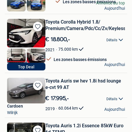
Les zones basses émissions
Chef Motors
Annonce au top
Aujourd'hui
Evergem
Toyota Corolla Hybrid 1.8/
Premium/Camera/Pdc/Cc/Zv/Keyless/
Sauvegarder
dans
€ 18.800,-
Détails
Mes
Favoris
75.000
km
2021
Les zones basses émissions
Jo Cars Autoshop
Aujourd'hui
Top Deal
Oostham
Toyota Auris sw hev 1.8i hsd lounge
e-cvt 99 AT
Sauvegarder
dans
€ 17.995,-
Détails
Mes
Cardoen
Favoris
60.064
km
2019
Aujourd'hui
Wilrijk
Toyota Auris 1.2i Essence 85kW Euro