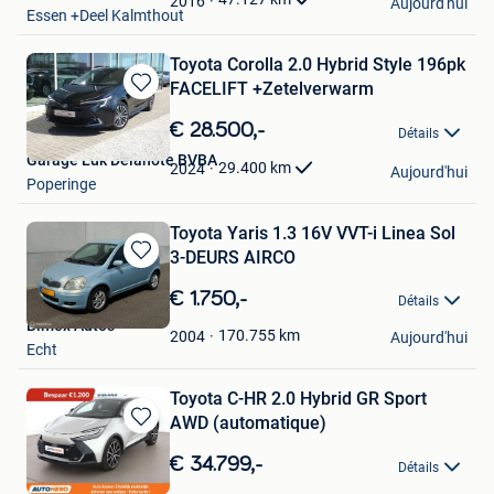
2016
Aujourd'hui
Essen +Deel Kalmthout
Toyota Corolla 2.0 Hybrid Style 196pk
FACELIFT +Zetelverwarm
Sauvegarder
dans
€ 28.500,-
Détails
Mes
Garage Luk Delanote BVBA
Favoris
29.400
km
2024
Aujourd'hui
Poperinge
Toyota Yaris 1.3 16V VVT-i Linea Sol
3-DEURS AIRCO
Sauvegarder
dans
€ 1.750,-
Détails
Mes
Bimex Auto's
Favoris
170.755
km
2004
Aujourd'hui
Echt
Toyota C-HR 2.0 Hybrid GR Sport
AWD (automatique)
Sauvegarder
dans
€ 34.799,-
Détails
Mes