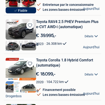
Entretenue par le concessionnaire
Hak Auto
Aujourd'hui
Les zones basses émissions
✅ Fiable
Lendelede
Toyota RAV4 2.5 PHEV Premium Plus
e-CVT AWD-i (automatique)
Sauvegarder
dans
€ 39.995,-
Détails
Mes
Favoris
26.308
km
2023
NOVICAR ROESELARE
Aujourd'hui
Hooglede
Toyota Corolla 1.8 Hybrid Comfort
(automatique)
Sauvegarder
dans
€ 18.099,-
Détails
Mes
Favoris
104.722
km
2020
Financement possible
Autohero Belgium Pro
Aujourd'hui
Les zones basses émissions
Drogenbos