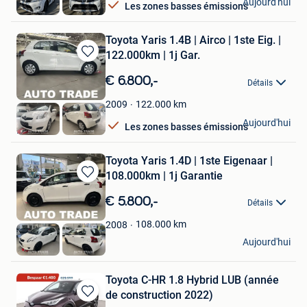
Aujourd'hui
Les zones basses émissions
Hasselt
Toyota Yaris 1.4B | Airco | 1ste Eig. |
122.000km | 1j Gar.
Sauvegarder
dans
€ 6.800,-
Détails
Mes
Favoris
122.000
km
2009
Autotrade
Aujourd'hui
Les zones basses émissions
Hasselt
Toyota Yaris 1.4D | 1ste Eigenaar |
108.000km | 1j Garantie
Sauvegarder
dans
€ 5.800,-
Détails
Mes
Favoris
108.000
km
2008
Autotrade
Aujourd'hui
Hasselt
Toyota C-HR 1.8 Hybrid LUB (année
de construction 2022)
Sauvegarder