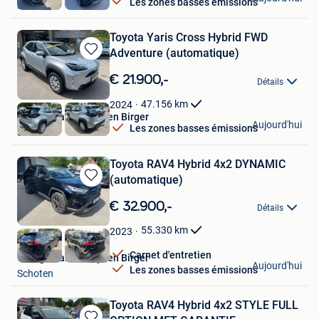
Les zones basses émissions
Schoten
Toyota Yaris Cross Hybrid FWD
Adventure (automatique)
Sauvegarder
dans
€ 21.900,-
Détails
Mes
Favoris
47.156
km
2024
Garage Vanderheyden Birger
Aujourd'hui
Les zones basses émissions
Schoten
Toyota RAV4 Hybrid 4x2 DYNAMIC
(automatique)
Sauvegarder
dans
€ 32.900,-
Détails
Mes
Favoris
55.330
km
2023
Carnet d'entretien
Garage Vanderheyden Birger
Aujourd'hui
Les zones basses émissions
Schoten
Toyota RAV4 Hybrid 4x2 STYLE FULL