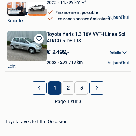
Favoris
14.709
km
2025
Financement possible
Autohero België
Aujourd'hui
Les zones basses émissions
Bruxelles
Toyota Yaris 1.3 16V VVT-i Linea Sol
AIRCO 5-DEURS
Sauvegarder
dans
€ 2.499,-
Détails
Mes
Bimex Auto's
Favoris
293.718
km
2003
Aujourd'hui
Echt
1
2
3
Page 1 sur 3
Toyota avec le filtre Occasion