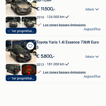
6d-TEMP
Sauvegarder
dans
€ 11.500,-
Détails
Mes
Favoris
124.000
km
2019
Les zones basses émissions
Hak Auto
Aujourd'hui
✅ 1er propriétaire
Lendelede
Toyota Yaris 1.4i Essence 73kW Euro
5
Sauvegarder
dans
€ 5.800,-
Détails
Mes
Favoris
181.000
km
2013
Les zones basses émissions
Hak Auto
Aujourd'hui
✅ 1er propriétaire
Lendelede