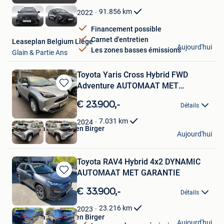
Mes
Favoris
91.856
km
2022
Financement possible
Carnet d'entretien
Leaseplan Belgium Liège
Aujourd'hui
Les zones basses émissions
Glain & Partie Ans
Toyota Yaris Cross Hybrid FWD
Adventure AUTOMAAT MET
Sauvegarder
GARANTI
dans
€ 23.900,-
Détails
Mes
Favoris
7.031
km
2024
Garage Vanderheyden Birger
Aujourd'hui
Schoten
Toyota RAV4 Hybrid 4x2 DYNAMIC
AUTOMAAT MET GARANTIE
Sauvegarder
dans
€ 33.900,-
Détails
Mes
Favoris
23.216
km
2023
Garage Vanderheyden Birger
Aujourd'hui