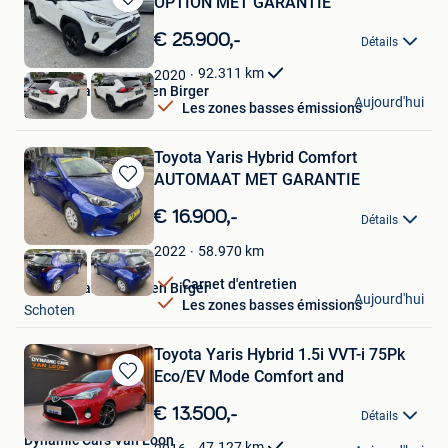
OPTION MET GARANTIE
Sauvegarder
dans
€ 25.900,-
Détails
Mes
Favoris
92.311
km
2020
Garage Vanderheyden Birger
Aujourd'hui
Les zones basses émissions
Schoten
Toyota Yaris Hybrid Comfort
AUTOMAAT MET GARANTIE
Sauvegarder
dans
€ 16.900,-
Détails
Mes
Favoris
58.970
km
2022
Carnet d'entretien
Garage Vanderheyden Birger
Aujourd'hui
Les zones basses émissions
Schoten
Toyota Yaris Hybrid 1.5i VVT-i 75Pk
Eco/EV Mode Comfort and
Sauvegarder
dans
€ 13.500,-
Détails
Mes
Dynamic Cars Van Loon
Favoris
47.127
km