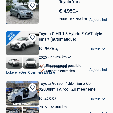
Toyota Yaris
Sauvegarder
€ 4.950,-
dans
Autos Express
67.763
km
2006
Mes
Aujourd'hui
Ledegem
Favoris
Toyota C-HR 1.8 Hybrid E-CVT style
smart (automatique)
Sauvegarder
dans
€ 29.795,-
Détails
Mes
Favoris
27.426
km
2025
Financement possible
Van Mossel Used Cars Center Lokeren
Aujourd'hui
Carnet d'entretien
Lokeren+Deel Overmere En Zele
Toyota Verso | 1.6D | Euro 6b |
92000km | Airco | Zo meeneme
Sauvegarder
dans
€ 5.000,-
Détails
Mes
Favoris
92.000
km
2015
Autotrade