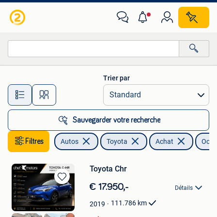
Toyota
Trier par
Toutes les distances…
Sauvegarder votre recherche
Filtres
Autos
Toyota
Achat
Occa
Toyota Chr
Sauvegarder
€ 17.950,-
Détails
dans
Mes
111.786
km
2019
Favoris