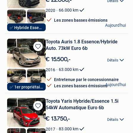
€ 22.000,-
Détails
Mes
Favoris
66.000
km
2020
Les zones basses émissions
Hak Auto
Aujourd'hui
✅ Hybride Essence
Lendelede
Toyota Auris 1.8 Essence/Hybride
Auto. 73kW Euro 6b
Sauvegarder
dans
€ 15.500,-
Détails
Mes
Favoris
63.000
km
2016
Entretenue par le concessionnaire
Hak Auto
Aujourd'hui
Les zones basses émissions
✅ 1er propriétaire
Lendelede
Toyota Yaris Hybride/Essence 1.5i
54kW Automatique Euro 6b
Sauvegarder
dans
€ 13.750,-
Détails
Mes
Favoris
83.000
km
2017