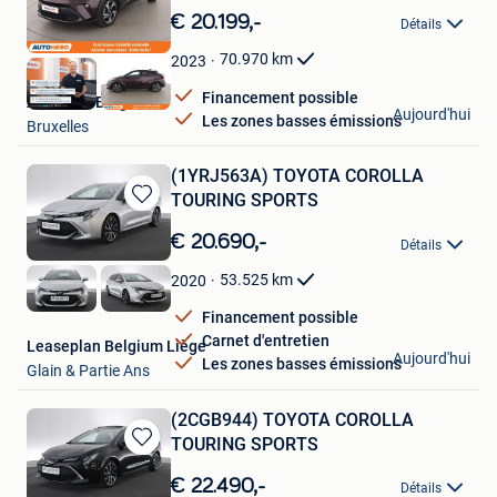
dans
€ 20.199,-
Détails
Mes
Favoris
70.970
km
2023
Financement possible
Autohero België
Aujourd'hui
Les zones basses émissions
Bruxelles
(1YRJ563A) TOYOTA COROLLA
TOURING SPORTS
Sauvegarder
dans
€ 20.690,-
Détails
Mes
Favoris
53.525
km
2020
Financement possible
Carnet d'entretien
Leaseplan Belgium Liège
Aujourd'hui
Les zones basses émissions
Glain & Partie Ans
(2CGB944) TOYOTA COROLLA
TOURING SPORTS
Sauvegarder
dans
€ 22.490,-
Détails