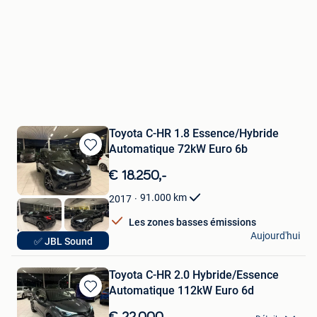
Toyota C-HR 1.8 Essence/Hybride
Automatique 72kW Euro 6b
Sauvegarder
dans
€ 18.250,-
Mes
Favoris
91.000
km
2017
Les zones basses émissions
Hak Auto
Aujourd'hui
✅ JBL Sound
Lendelede
Toyota C-HR 2.0 Hybride/Essence
Automatique 112kW Euro 6d
Sauvegarder
dans