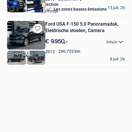
ElsenBergen Car Collection
13 juil. 26
Les zones basses émissions
Aarschot + Deel Begijnendijk
Ford USA F-150 5.0 Panoramadak,
Elektrische stoelen, Camera
Sauvegarder
dans
€ 9.950,-
Détails
Mes
Favoris
290.723
km
2012
Mettler B.V.
8 juil. 26
SCHIJNDEL