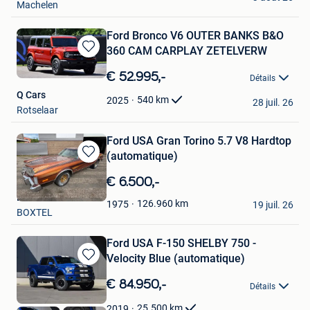
Machelen
Ford Bronco V6 OUTER BANKS B&O
360 CAM CARPLAY ZETELVERW
Sauvegarder
dans
€ 52.995,-
Détails
Mes
Q Cars
Favoris
540
km
2025
28 juil. 26
Rotselaar
Ford USA Gran Torino 5.7 V8 Hardtop
(automatique)
Sauvegarder
dans
€ 6.500,-
Mes
Loubann Cars
Favoris
126.960
km
1975
19 juil. 26
BOXTEL
Ford USA F-150 SHELBY 750 -
Velocity Blue (automatique)
Sauvegarder
dans
€ 84.950,-
Détails
Mes
Favoris
25.500
km
2019