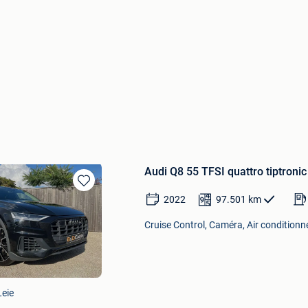
Audi Q8 55 TFSI quattro tiptro
Sauvegarder
2022
97.501
km
dans
Mes
Cruise Control, Caméra, Air condition
Favoris
Leie