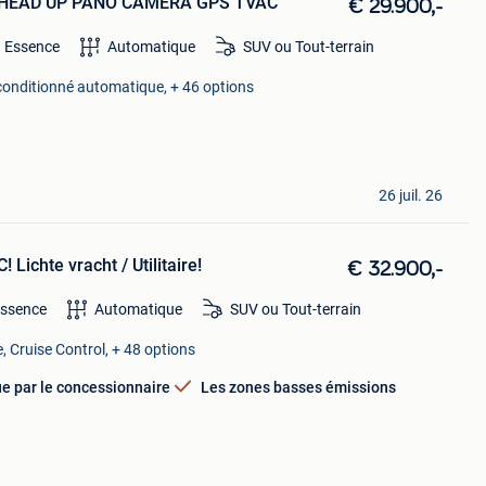
E HEAD UP PANO CAMERA GPS TVAC
€ 29.900,-
Essence
Automatique
SUV ou Tout-terrain
 conditionné automatique, + 46 options
26 juil. 26
ichte vracht / Utilitaire!
€ 32.900,-
ssence
Automatique
SUV ou Tout-terrain
 Cruise Control, + 48 options
e par le concessionnaire
Les zones basses émissions