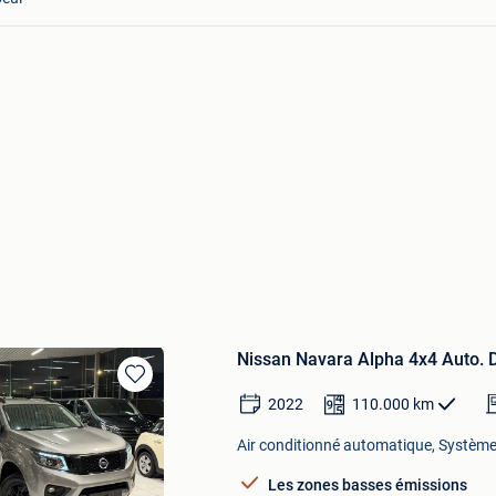
Nissan Navara Alpha 4x4 Auto. D
Sauvegarder
2022
110.000
km
dans
Mes
Air conditionné automatique, Système
Favoris
Les zones basses émissions