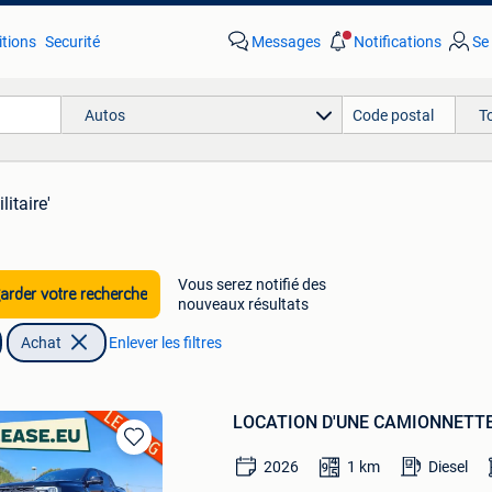
tions
Securité
Messages
Notifications
Se
Autos
T
litaire'
Vous serez notifié des
rder votre recherche
nouveaux résultats
Achat
Enlever les filtres
LOCATION D'UNE CAMIONNETT
Sauvegarder
2026
1
km
Diesel
dans