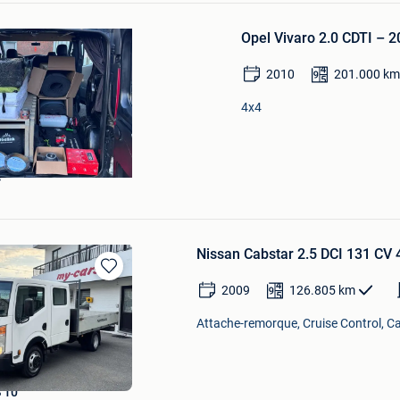
Sauvegarder
dans
Opel Vivaro 2.0 CDTI – 201
Mes
Favoris
2010
201.000
km
4x4
e
Nissan Cabstar 2.5 DCI 131 C
Sauvegarder
2009
126.805
km
dans
Mes
Attache-remorque, Cruise Control, C
Favoris
 10