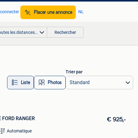
 connecter
NL
Placer une annonce
outes les distances…
Rechercher
Trier par
Liste
Photos
E FORD RANGER
€ 925,-
Automatique