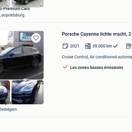
B-Premium Cars
Leopoldsburg
Porsche Cayenne lichte vracht, 2 pl
Sauvegarder
2021
39.000
km
dans
Mes
Cruise Control, Air conditionné automat
Favoris
Les zones basses émissions
Filip Nuwel Cars
Zedelgem