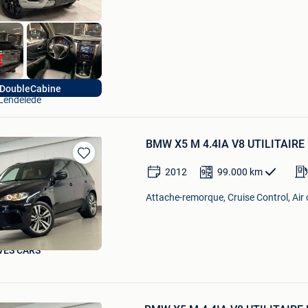
Hak Auto
DoubleCabine
Lendelede
BMW X5 M 4.4IA V8 UTILITAIR
Sauvegarder
2012
99.000
km
dans
Mes
Attache-remorque, Cruise Control, Air
Favoris
VES CARS