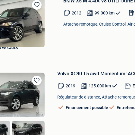
BMW X5 M 4.4IA V8 UTILITAIR
Sauvegarder
2012
99.000
km
dans
Mes
Attache-remorque, Cruise Control, Air
Favoris
VES CARS
Volvo XC90 T5 awd Momentum! ACC! L
2019
125.000
km
E
Sauvegarder
dans
Régulateur de distance, Attache-remorque,
Mes
Favoris
Financement possible
Entretenu