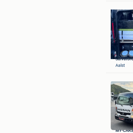
Salvator
Aalst
MY-CARS