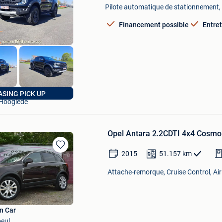
Mes
Pilote automatique de stationnement, 
Favoris
Financement possible
Entre
MrLease
ASING PICK UP
Hooglede
Opel Antara 2.2CDTI 4x4 Cosm
2015
51.157
km
Sauvegarder
dans
Attache-remorque, Cruise Control, Ai
Mes
Favoris
n Car
eul