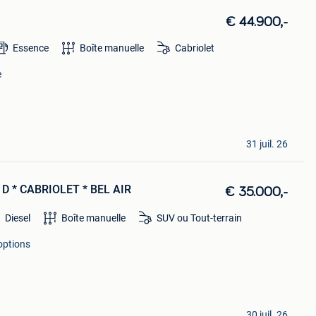
€ 44.900,-
Essence
Boîte manuelle
Cabriolet
e
31 juil. 26
- D * CABRIOLET * BEL AIR
€ 35.000,-
Diesel
Boîte manuelle
SUV ou Tout-terrain
options
30 juil. 26