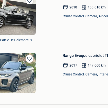
Sauvegarder
2018
100.010
km
dans
Mes
Cruise Control, Caméra, Air c
Favoris
 Partie De Dolembreux
Range Evoque cabriolet 
Sauvegarder
2017
147.000
km
dans
Mes
Cruise Control, Caméra, Intérie
Favoris
Sauvegarder