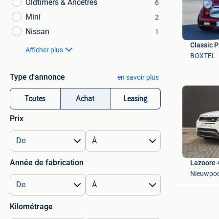
Oldtimers & Ancêtres
6
Mini
2
Nissan
1
Classic P
Afficher plus
BOXTEL
Type d'annonce
en savoir plus
Toutes
Achat
Leasing
Prix
Année de fabrication
Lazoore-
Nieuwpoo
Kilométrage