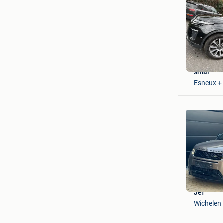
smal
Esneux +
Jef
Wichelen