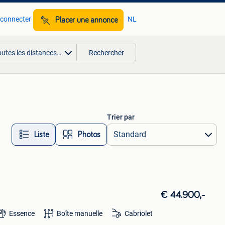
 connecter
NL
Placer une annonce
outes les distances…
Rechercher
Trier par
Liste
Photos
€ 44.900,-
Essence
Boîte manuelle
Cabriolet