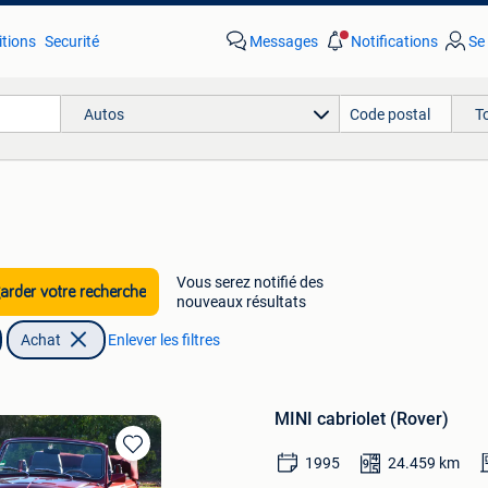
tions
Securité
Messages
Notifications
Se
Autos
T
Vous serez notifié des
rder votre recherche
nouveaux résultats
Achat
Enlever les filtres
MINI cabriolet (Rover)
1995
24.459
km
Sauvegarder
dans