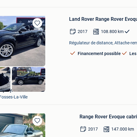
Land Rover Range Rover Evoqu
Sauvegarder
2017
108.800
km
dans
Mes
Régulateur de distance, Attache-rem
Favoris
Financement possible
Les
My Style Car
Fosses-La-Ville
Range Rover Evoque cabr
Sauvegarder
2017
147.000
km
dans