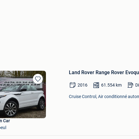
Land Rover Range Rover Evoqu
Sauvegarder
2016
61.554
km
Di
dans
Mes
Cruise Control, Air conditionné autom
Favoris
n Car
eul