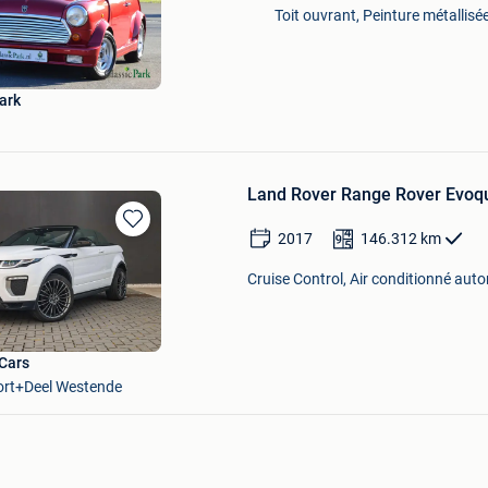
Toit ouvrant, Peinture métallisé
Mes
Favoris
ark
Land Rover Range Rover Evoq
2017
146.312
km
Sauvegarder
dans
Cruise Control, Air conditionné auto
Mes
Favoris
Cars
rt+Deel Westende