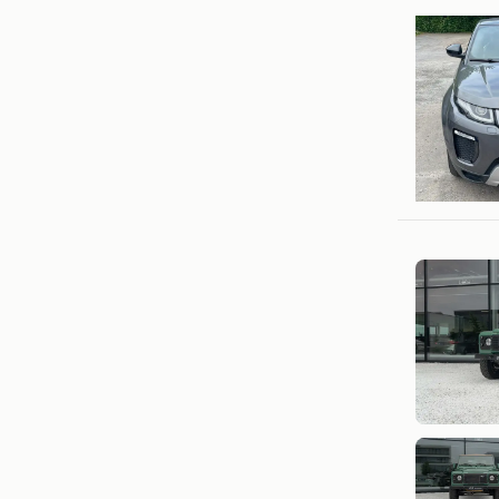
Bart San
Tielt