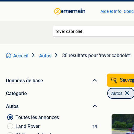
Aide et Info
Condi
30 résultats
pour 'rover cabriolet'
Accueil
Autos
Données de base
Sauvega
Catégorie
Autos
Autos
Toutes les annonces
Land Rover
19