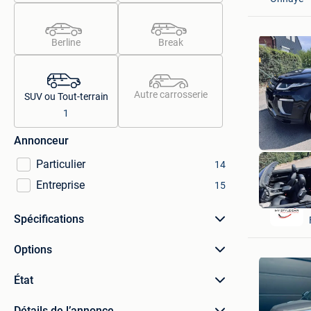
Berline
Break
Autre carrosserie
SUV ou Tout-terrain
1
Annonceur
Particulier
14
Entreprise
15
Spécifications
Options
État
Détails de l’annonce