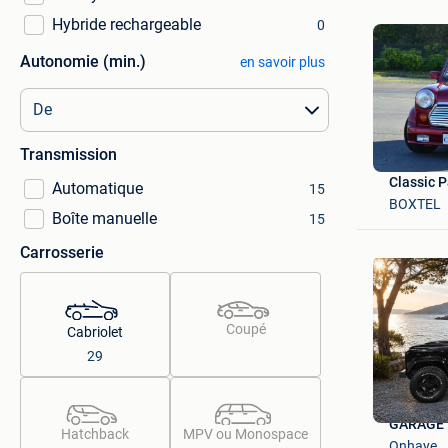
Hybride rechargeable
0
Autonomie (min.)
en savoir plus
Transmission
Classic P
Automatique
15
BOXTEL
Boîte manuelle
15
Carrosserie
Coupé
Cabriolet
29
GARAGE 
Hatchback
MPV ou Monospace
Onhaye