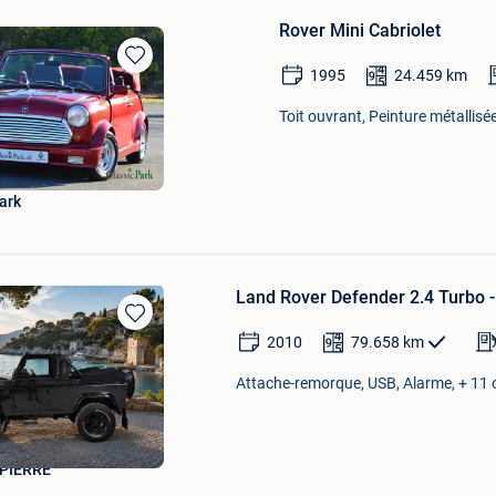
Rover Mini Cabriolet
1995
24.459
km
Sauvegarder
dans
Toit ouvrant, Peinture métallisé
Mes
Favoris
ark
Land Rover Defender 2.4 Turbo 
Sauvegarder
2010
79.658
km
dans
Mes
Attache-remorque, USB, Alarme, + 11 
Favoris
PIERRE