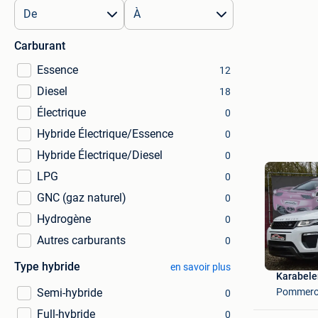
Carburant
Essence
12
Diesel
18
Électrique
0
Hybride Électrique/Essence
0
Hybride Électrique/Diesel
0
LPG
0
GNC (gaz naturel)
0
Hydrogène
0
Autres carburants
0
Type hybride
en savoir plus
Karabele
Pommero
Semi-hybride
0
Full-hybride
0