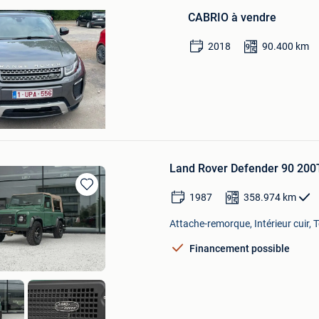
dans
CABRIO à vendre
Mes
Favoris
2018
90.400
km
tens
Land Rover Defender 90 200Td
1987
358.974
km
Sauvegarder
dans
Attache-remorque, Intérieur cuir, T
Mes
Favoris
Financement possible