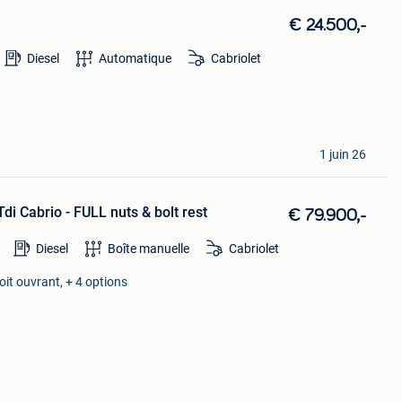
€ 24.500,-
Diesel
Automatique
Cabriolet
1 juin 26
i Cabrio - FULL nuts & bolt rest
€ 79.900,-
Diesel
Boîte manuelle
Cabriolet
oit ouvrant, + 4 options