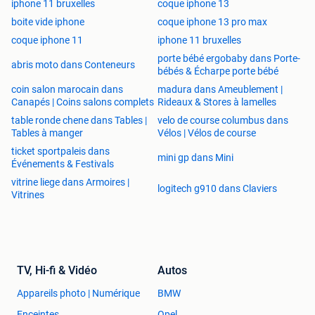
iphone 11 bruxelles
coque iphone 13
boite vide iphone
coque iphone 13 pro max
coque iphone 11
iphone 11 bruxelles
porte bébé ergobaby dans Porte-
abris moto dans Conteneurs
bébés & Écharpe porte bébé
coin salon marocain dans
madura dans Ameublement |
Canapés | Coins salons complets
Rideaux & Stores à lamelles
table ronde chene dans Tables |
velo de course columbus dans
Tables à manger
Vélos | Vélos de course
ticket sportpaleis dans
mini gp dans Mini
Événements & Festivals
vitrine liege dans Armoires |
logitech g910 dans Claviers
Vitrines
TV, Hi-fi & Vidéo
Autos
Appareils photo | Numérique
BMW
Enceintes
Opel