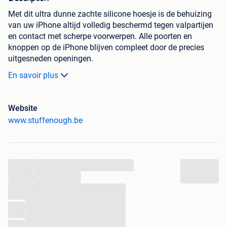
Met dit ultra dunne zachte silicone hoesje is de behuizing
van uw iPhone altijd volledig beschermd tegen valpartijen
en contact met scherpe voorwerpen. Alle poorten en
knoppen op de iPhone blijven compleet door de precies
uitgesneden openingen.
Het hoesje is compleet buigbaar en biedt uitstekende
En savoir plus
bescherming aan zonder het uiterlijk van uw smartphone te
schenden. Het hoesje is gemaakt uit anti-slip silicoon
zodat de telefoon niet uit uw handen glipt.
Website
Het hoesje werd zo dun mogelijk ontworpen om de
www.stuffenough.be
originele vorm van uw iPhone niet te schenden, stijlvol en
kleurrijk. Het hoesje is beschikbaar in 12 kleuren.
• Ultra dun • Alle knoppen en poorten zijn toegankelijk
• Schokbestendig • Anti-slip silicoon
...
...
Geschikt voor: iPhone 14
...
Met dit ultra dunne zachte silicone hoesje is de behuizing
...
van uw iPhone altijd volledig beschermd tegen valpartijen
...
en contact met scherpe voorwerpen.
...
...