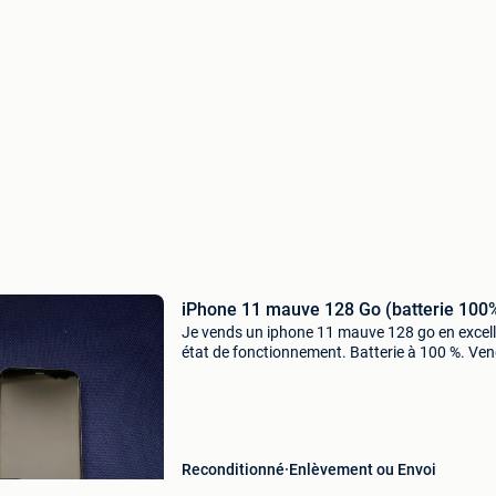
iPhone 11 mauve 128 Go (batterie 100
Je vends un iphone 11 mauve 128 go en excel
état de fonctionnement. Batterie à 100 %. Ve
avec le câble de charge et les écouteurs
d&#39;origine, 3 coques et 5 protections
d&#39;écran.n&
Reconditionné
Enlèvement ou Envoi