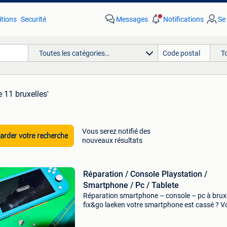
tions
Securité
Messages
Notifications
Se
Toutes les catégories…
T
 11 bruxelles'
Vous serez notifié des
rder votre recherche
nouveaux résultats
Réparation / Console Playstation /
Smartphone / Pc / Tablete
Réparation smartphone – console – pc à bruxe
fix&go laeken votre smartphone est cassé ? V
console ne fonctionne plus ? Chez fix&go , no
réparons rapidement tous types d’appareils é