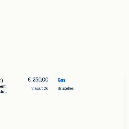
€ 250,00
Gss
%)
lent
2 août 26
Bruxelles
ndu