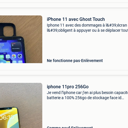
iPhone 11 avec Ghost Touch
Iphone 11 avec des dommages à l&#39;écran 
l&#39;obligent à appuyer ou à se déplacer tou
seul. Batterie de 128 gb toujours en bon état
relativement bien inclus avec la coque apple 
Ne fonctionne pas
Enlèvement
iphone 11pro 256Go
Je vend l’iphone car j’en ai plus besoin capacit
batterie a 100% 256go de stockage face id
fonctionnel