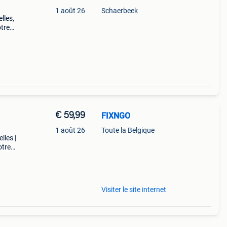
1 août 26
Schaerbeek
lles,
otre
n 30
€ 59,99
FIXNGO
1 août 26
Toute la Belgique
lles |
otre
us
Visiter le site internet