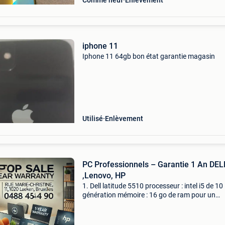
Comme neuf
Enlèvement
iphone 11
Iphone 11 64gb bon état garantie magasin
Utilisé
Enlèvement
PC Professionnels – Garantie 1 An DEL
,Lenovo, HP
1. Dell latitude 5510 processeur : intel i5 de 10
génération mémoire : 16 go de ram pour un
multitâche fluide stockage : ssd de 256 go po
démarrages rapides écran : 15,6 pouces (idéal
le tr