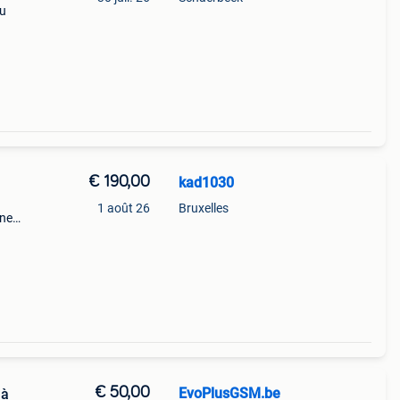
au
s
€ 190,00
kad1030
1 août 26
Bruxelles
nne
me
 tiens
€ 50,00
EvoPlusGSM.be
 à