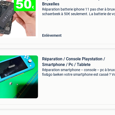
Bruxelles
Réparation batterie iphone 11 pas cher à bruxe
schaerbeek à 50€ seulement. La batterie de v
iphone 11 ne tient plus? Remplacement fait e
minutes. Garantie 6 mois et facture. Donnez u
Enlèvement
Réparation / Console Playstation /
Smartphone / Pc / Tablete
Réparation smartphone – console – pc à bruxe
fix&go laeken votre smartphone est cassé ? V
console ne fonctionne plus ? Chez fix&go , no
réparons rapidement tous types d’appareils é