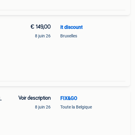
€ 149,00
it discount
8 juin 26
Bruxelles
Voir description
FIX&GO
L
8 juin 26
Toute la Belgique
ur des
 pour