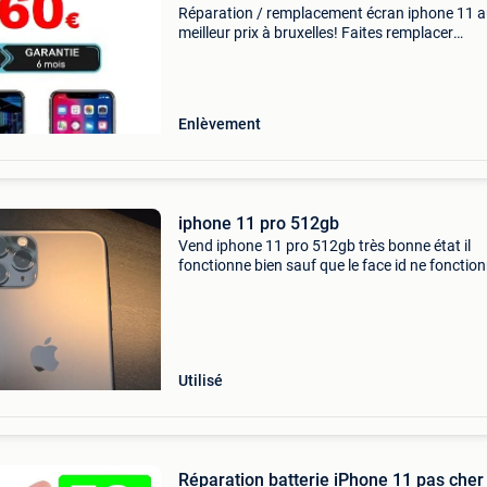
Réparation / remplacement écran iphone 11 
meilleur prix à bruxelles! Faites remplacer
l&#39;écran de votre iphone 11 à 60€.
Remplacement écran iphone 11 en 30 minute
seulement fait par un
Enlèvement
iphone 11 pro 512gb
Vend iphone 11 pro 512gb très bonne état il
fonctionne bien sauf que le face id ne fonctio
pas et certaines pièces ont été remplacé com
l&#39;écran suite une chute et la batterie. Elle
Utilisé
Réparation batterie iPhone 11 pas cher