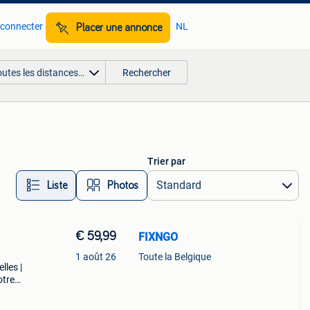
 connecter
NL
Placer une annonce
outes les distances…
Rechercher
Trier par
Liste
Photos
€ 59,99
FIXNGO
1 août 26
Toute la Belgique
lles |
otre
us