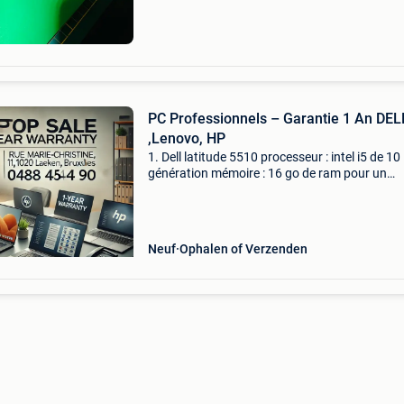
PC Professionnels – Garantie 1 An DEL
,Lenovo, HP
1. Dell latitude 5510 processeur : intel i5 de 10
génération mémoire : 16 go de ram pour un
multitâche fluide stockage : ssd de 256 go po
démarrages rapides écran : 15,6 pouces (idéal
le tr
Neuf
Ophalen of Verzenden