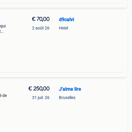
€ 70,00
d9calvi
qui
2 août 26
Heist
t
d&#3
€ 250,00
J'aime lire
é de
31 juil. 26
Bruxelles