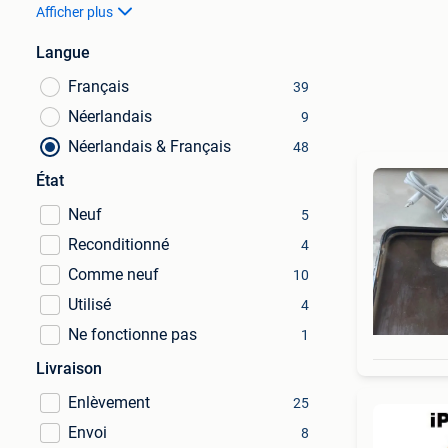
Afficher plus
Langue
Français
39
Néerlandais
9
Néerlandais & Français
48
État
Neuf
5
Reconditionné
4
Comme neuf
10
Utilisé
4
Ne fonctionne pas
1
Livraison
Enlèvement
25
Envoi
8