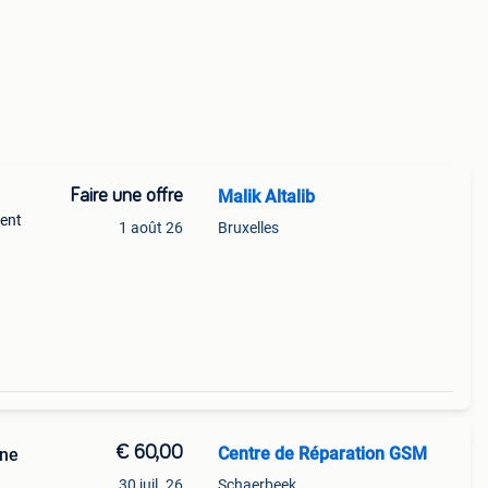
Faire une offre
Malik Altalib
ment
1 août 26
Bruxelles
€ 60,00
Centre de Réparation GSM
one
30 juil. 26
Schaerbeek