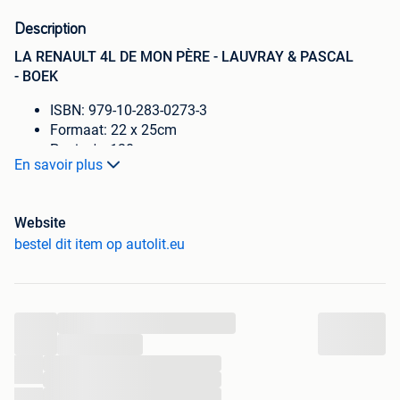
Description
LA RENAULT 4L DE MON PÈRE - LAUVRAY & PASCAL
- BOEK
ISBN: 979-10-283-0273-3
Formaat: 22 x 25cm
Pagina's: 120
En savoir plus
Auteur: Marie-Claire Lauvray & Dominique Pascal
Uitgever: E.T.A.I
Jaar van uitgifte: 2017
Website
Taal: Frans
bestel dit item op autolit.eu
Afbeeldingen: Kleur en zwart/wit
Format: Hardcover met stofomslag
Slipcase: Nee
Conditie boek: 10/10 (nieuw in folie)
...
...
...
Automotive Literature Europe
...
...
Tolstraat 31