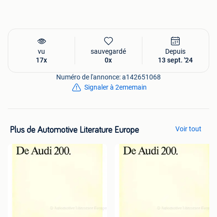
brievenbus passen, zullen het pakkettarief van €12.00
krijgen bij het afrekenen in onze webshop.
Via le lien ci-dessous, vous pouvez commander ce produit
directement dans notre boutique en ligne et payer via
vu
sauvegardé
Depuis
Bancontact. Ramasser est gratuit à Haaksbergen aux
17x
0x
13 sept. '24
Pays-Bas.
Numéro de l'annonce: a142651068
Signaler à 2ememain
Voir tout
Plus de Automotive Literature Europe